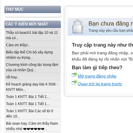
THƯ MỤC
Bạn chưa đăng 
CÁC Ý KIẾN MỚI NHẤT
Trang này yêu cầu bạn phả
Thầy có bsach1 bài tập 10 và 11
mà có...
Truy cập trang này như t
Cảm ơn thầy!...
Biểu tập thể Chi bộ xây dựng
Bạn phải mở trang đăng nhập, s
nhiệm vụ trọng...
khẩu đã đăng ký rồi nhấn nút "Đ
Chương trình công tác trọng tâm
Bạn làm gì tiếp theo?
của cá nhân Quý...
Mở trang đăng nhập
rất hay...
Quay trở lại trang trước
Kế hoạch giảng dạy lớp 4 SGK -
KNTT Môn...
Toán 1 KNTT. Bài 1 Tiết 2....
Toán 1 KNTT. Bài 1 Tiết 1....
Toán 1 KNTT. Bài Các số từ 0
đến 10...
Bài soạn hay. Cảm ơn thầy Nam
nhiều nhé ❤️❤️❤️❤️❤️❤️...