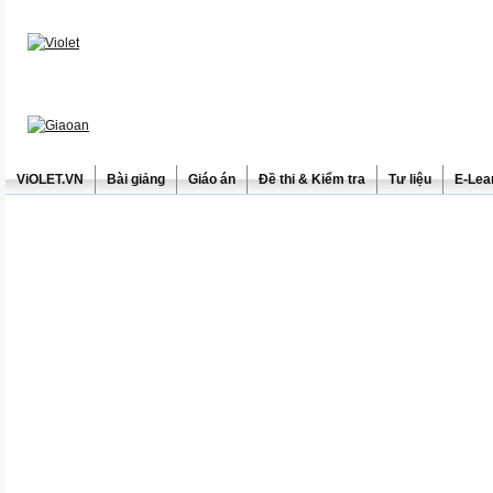
ViOLET.VN
Bài giảng
Giáo án
Đề thi & Kiểm tra
Tư liệu
E-Lea