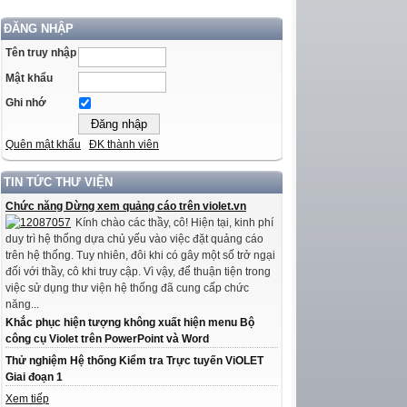
ĐĂNG NHẬP
Tên truy nhập
Mật khẩu
Ghi nhớ
Quên mật khẩu
ĐK thành viên
TIN TỨC THƯ VIỆN
Chức năng Dừng xem quảng cáo trên violet.vn
Kính chào các thầy, cô! Hiện tại, kinh phí
duy trì hệ thống dựa chủ yếu vào việc đặt quảng cáo
trên hệ thống. Tuy nhiên, đôi khi có gây một số trở ngại
đối với thầy, cô khi truy cập. Vì vậy, để thuận tiện trong
việc sử dụng thư viện hệ thống đã cung cấp chức
năng...
Khắc phục hiện tượng không xuất hiện menu Bộ
công cụ Violet trên PowerPoint và Word
Thử nghiệm Hệ thống Kiểm tra Trực tuyến ViOLET
Giai đoạn 1
Xem tiếp