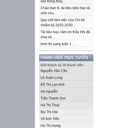
vào trang thầy...
Chào bạn N, tài liệu siêu hay và
chỉn chu...
Quy chế làm việc của Chi bộ
nhiệm kỳ 2025-2030...
Tài liệu hay, cảm ơn thầy HN đã
chia sẻ....
trinh thi oang tuần 1 ...
THÀNH VIÊN TRỰC TUYẾN
608 khách và 30 thành viên
Nguyễn Văn Cần
Lê Xuân Long
Đỗ Thị Lan Anh
my nguyễn
Trần Thanh Son
Hà Thị Thuỷ
Bùi Thị Hải
Võ Anh Tiến
Hà Thị Hưng