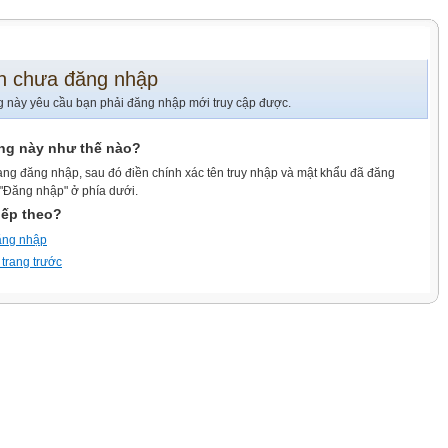
n chưa đăng nhập
g này yêu cầu bạn phải đăng nhập mới truy cập được.
ang này như thế nào?
ang đăng nhập, sau đó điền chính xác tên truy nhập và mật khẩu đã đăng
 "Đăng nhập" ở phía dưới.
iếp theo?
ăng nhập
 trang trước