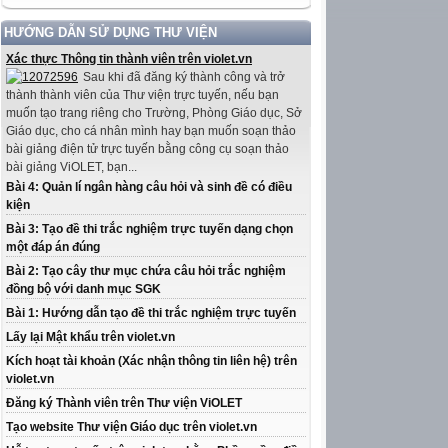
HƯỚNG DẪN SỬ DỤNG THƯ VIỆN
Xác thực Thông tin thành viên trên violet.vn
Sau khi đã đăng ký thành công và trở
thành thành viên của Thư viện trực tuyến, nếu bạn
muốn tạo trang riêng cho Trường, Phòng Giáo dục, Sở
Giáo dục, cho cá nhân mình hay bạn muốn soạn thảo
bài giảng điện tử trực tuyến bằng công cụ soạn thảo
bài giảng ViOLET, bạn...
Bài 4: Quản lí ngân hàng câu hỏi và sinh đề có điều
kiện
Bài 3: Tạo đề thi trắc nghiệm trực tuyến dạng chọn
một đáp án đúng
Bài 2: Tạo cây thư mục chứa câu hỏi trắc nghiệm
đồng bộ với danh mục SGK
Bài 1: Hướng dẫn tạo đề thi trắc nghiệm trực tuyến
Lấy lại Mật khẩu trên violet.vn
Kích hoạt tài khoản (Xác nhận thông tin liên hệ) trên
violet.vn
Đăng ký Thành viên trên Thư viện ViOLET
Tạo website Thư viện Giáo dục trên violet.vn