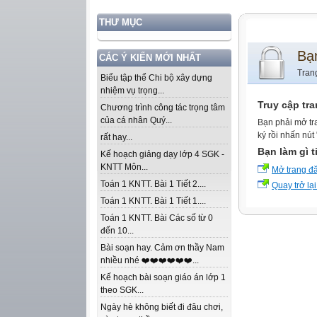
THƯ MỤC
Bạ
CÁC Ý KIẾN MỚI NHẤT
Tran
Biểu tập thể Chi bộ xây dựng
nhiệm vụ trọng...
Truy cập tr
Chương trình công tác trọng tâm
của cá nhân Quý...
Bạn phải mở tr
ký rồi nhấn nút
rất hay...
Bạn làm gì t
Kế hoạch giảng dạy lớp 4 SGK -
KNTT Môn...
Mở trang đ
Toán 1 KNTT. Bài 1 Tiết 2....
Quay trở lại
Toán 1 KNTT. Bài 1 Tiết 1....
Toán 1 KNTT. Bài Các số từ 0
đến 10...
Bài soạn hay. Cảm ơn thầy Nam
nhiều nhé ❤️❤️❤️❤️❤️❤️...
Kế hoạch bài soạn giáo án lớp 1
theo SGK...
Ngày hè không biết đi đâu chơi,