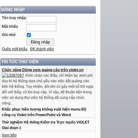
ĐĂNG NHẬP
Tên truy nhập
Mật khẩu
Ghi nhớ
Quên mật khẩu
ĐK thành viên
TIN TỨC THƯ VIỆN
Chức năng Dừng xem quảng cáo trên violet.vn
Kính chào các thầy, cô! Hiện tại, kinh phí
duy trì hệ thống dựa chủ yếu vào việc đặt quảng cáo
trên hệ thống. Tuy nhiên, đôi khi có gây một số trở ngại
đối với thầy, cô khi truy cập. Vì vậy, để thuận tiện trong
việc sử dụng thư viện hệ thống đã cung cấp chức
năng...
Khắc phục hiện tượng không xuất hiện menu Bộ
công cụ Violet trên PowerPoint và Word
Thử nghiệm Hệ thống Kiểm tra Trực tuyến ViOLET
Giai đoạn 1
Xem tiếp