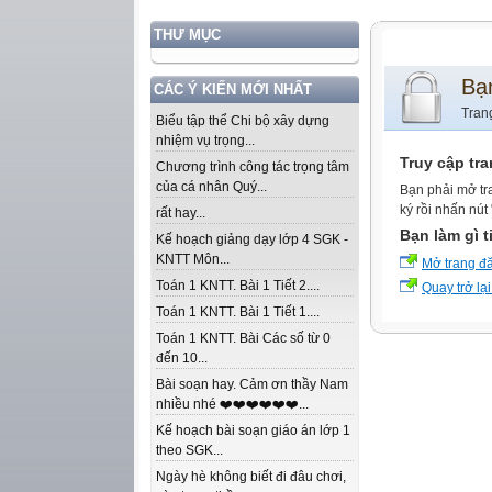
THƯ MỤC
Bạ
CÁC Ý KIẾN MỚI NHẤT
Tran
Biểu tập thể Chi bộ xây dựng
nhiệm vụ trọng...
Truy cập tr
Chương trình công tác trọng tâm
của cá nhân Quý...
Bạn phải mở tr
ký rồi nhấn nút
rất hay...
Bạn làm gì t
Kế hoạch giảng dạy lớp 4 SGK -
KNTT Môn...
Mở trang đ
Toán 1 KNTT. Bài 1 Tiết 2....
Quay trở lại
Toán 1 KNTT. Bài 1 Tiết 1....
Toán 1 KNTT. Bài Các số từ 0
đến 10...
Bài soạn hay. Cảm ơn thầy Nam
nhiều nhé ❤️❤️❤️❤️❤️❤️...
Kế hoạch bài soạn giáo án lớp 1
theo SGK...
Ngày hè không biết đi đâu chơi,