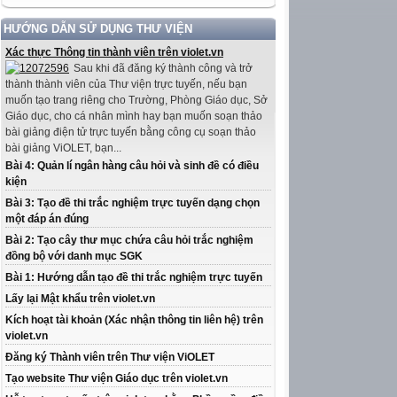
HƯỚNG DẪN SỬ DỤNG THƯ VIỆN
Xác thực Thông tin thành viên trên violet.vn
Sau khi đã đăng ký thành công và trở
thành thành viên của Thư viện trực tuyến, nếu bạn
muốn tạo trang riêng cho Trường, Phòng Giáo dục, Sở
Giáo dục, cho cá nhân mình hay bạn muốn soạn thảo
bài giảng điện tử trực tuyến bằng công cụ soạn thảo
bài giảng ViOLET, bạn...
Bài 4: Quản lí ngân hàng câu hỏi và sinh đề có điều
kiện
Bài 3: Tạo đề thi trắc nghiệm trực tuyến dạng chọn
một đáp án đúng
Bài 2: Tạo cây thư mục chứa câu hỏi trắc nghiệm
đồng bộ với danh mục SGK
Bài 1: Hướng dẫn tạo đề thi trắc nghiệm trực tuyến
Lấy lại Mật khẩu trên violet.vn
Kích hoạt tài khoản (Xác nhận thông tin liên hệ) trên
violet.vn
Đăng ký Thành viên trên Thư viện ViOLET
Tạo website Thư viện Giáo dục trên violet.vn