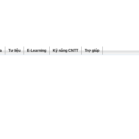
ra
Tư liệu
E-Learning
Kỹ năng CNTT
Trợ giúp