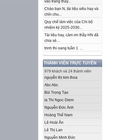
vào trang thầy...
Chào bạn N, tài liệu siêu hay và
chỉn chu...
Quy chế làm việc của Chi bộ
nhiệm kỳ 2025-2030...
Tài liệu hay, cảm ơn thầy HN đã
chia sẻ....
trinh thi oang tuần 1 ...
THÀNH VIÊN TRỰC TUYẾN
979 khách và 24 thành viên
nguyễn thị kim thoa
Abc Abc
Bùi Trọng Tạo
la Thi Ngoc Diem
Nguyễn Đức Ánh
Hoàng Thế Nam
Lê Hoài Ân
Lê Thị Lan
Nguyễn Minh Đức