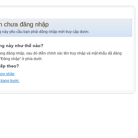
n chưa đăng nhập
g này yêu cầu bạn phải đăng nhập mới truy cập được.
ang này như thế nào?
ang đăng nhập, sau đó điền chính xác tên truy nhập và mật khẩu đã đăng
 "Đăng nhập" ở phía dưới.
iếp theo?
ăng nhập
 trang trước