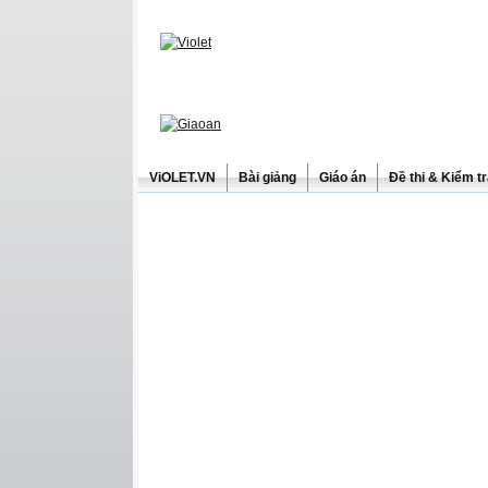
ViOLET.VN
Bài giảng
Giáo án
Đề thi & Kiểm t