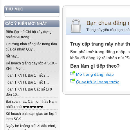
THƯ MỤC
Bạn chưa đăng 
CÁC Ý KIẾN MỚI NHẤT
Trang này yêu cầu bạn phả
Biểu tập thể Chi bộ xây dựng
nhiệm vụ trọng...
Truy cập trang này như t
Chương trình công tác trọng tâm
của cá nhân Quý...
Bạn phải mở trang đăng nhập, s
rất hay...
khẩu đã đăng ký rồi nhấn nút "Đ
Kế hoạch giảng dạy lớp 4 SGK -
Bạn làm gì tiếp theo?
KNTT Môn...
Mở trang đăng nhập
Toán 1 KNTT. Bài 1 Tiết 2....
Quay trở lại trang trước
Toán 1 KNTT. Bài 1 Tiết 1....
Toán 1 KNTT. Bài Các số từ 0
đến 10...
Bài soạn hay. Cảm ơn thầy Nam
nhiều nhé ❤️❤️❤️❤️❤️❤️...
Kế hoạch bài soạn giáo án lớp 1
theo SGK...
Ngày hè không biết đi đâu chơi,