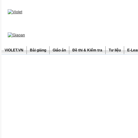
ViOLET.VN
Bài giảng
Giáo án
Đề thi & Kiểm tra
Tư liệu
E-Lea