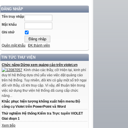
ĐĂNG NHẬP
Tên truy nhập
Mật khẩu
Ghi nhớ
Quên mật khẩu
ĐK thành viên
TIN TỨC THƯ VIỆN
Chức năng Dừng xem quảng cáo trên violet.vn
Kính chào các thầy, cô! Hiện tại, kinh phí
duy trì hệ thống dựa chủ yếu vào việc đặt quảng cáo
trên hệ thống. Tuy nhiên, đôi khi có gây một số trở ngại
đối với thầy, cô khi truy cập. Vì vậy, để thuận tiện trong
việc sử dụng thư viện hệ thống đã cung cấp chức
năng...
Khắc phục hiện tượng không xuất hiện menu Bộ
công cụ Violet trên PowerPoint và Word
Thử nghiệm Hệ thống Kiểm tra Trực tuyến ViOLET
Giai đoạn 1
Xem tiếp