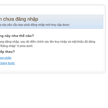
n chưa đăng nhập
g này yêu cầu bạn phải đăng nhập mới truy cập được.
ang này như thế nào?
ang đăng nhập, sau đó điền chính xác tên truy nhập và mật khẩu đã đăng
 "Đăng nhập" ở phía dưới.
iếp theo?
ăng nhập
 trang trước