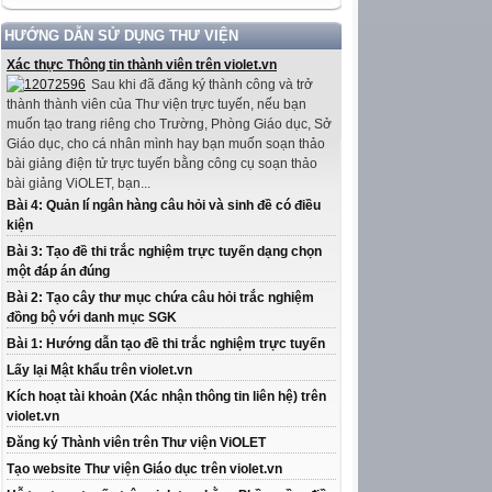
HƯỚNG DẪN SỬ DỤNG THƯ VIỆN
Xác thực Thông tin thành viên trên violet.vn
Sau khi đã đăng ký thành công và trở
thành thành viên của Thư viện trực tuyến, nếu bạn
muốn tạo trang riêng cho Trường, Phòng Giáo dục, Sở
Giáo dục, cho cá nhân mình hay bạn muốn soạn thảo
bài giảng điện tử trực tuyến bằng công cụ soạn thảo
bài giảng ViOLET, bạn...
Bài 4: Quản lí ngân hàng câu hỏi và sinh đề có điều
kiện
Bài 3: Tạo đề thi trắc nghiệm trực tuyến dạng chọn
một đáp án đúng
Bài 2: Tạo cây thư mục chứa câu hỏi trắc nghiệm
đồng bộ với danh mục SGK
Bài 1: Hướng dẫn tạo đề thi trắc nghiệm trực tuyến
Lấy lại Mật khẩu trên violet.vn
Kích hoạt tài khoản (Xác nhận thông tin liên hệ) trên
violet.vn
Đăng ký Thành viên trên Thư viện ViOLET
Tạo website Thư viện Giáo dục trên violet.vn