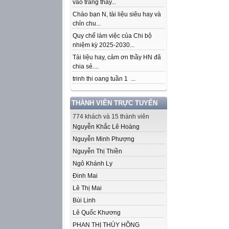
vào trang thầy...
Chào bạn N, tài liệu siêu hay và
chỉn chu...
Quy chế làm việc của Chi bộ
nhiệm kỳ 2025-2030...
Tài liệu hay, cảm ơn thầy HN đã
chia sẻ....
trinh thi oang tuần 1 ...
THÀNH VIÊN TRỰC TUYẾN
774 khách và 15 thành viên
Nguyễn Khắc Lê Hoàng
Nguyễn Minh Phượng
Nguyễn Thị Thiền
Ngô Khánh Ly
Đinh Mai
Lê Thị Mai
Bùi Linh
Lê Quốc Khương
PHAN THỊ THÚY HỒNG