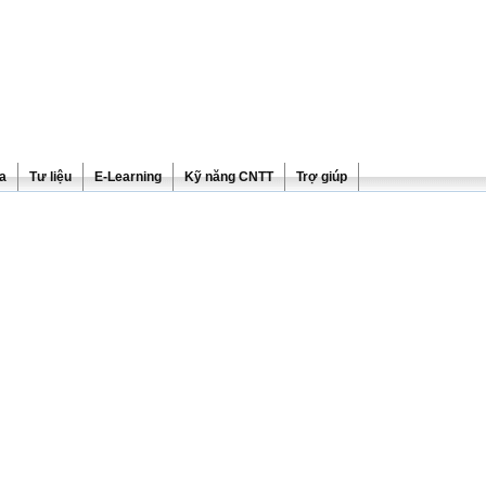
ra
Tư liệu
E-Learning
Kỹ năng CNTT
Trợ giúp