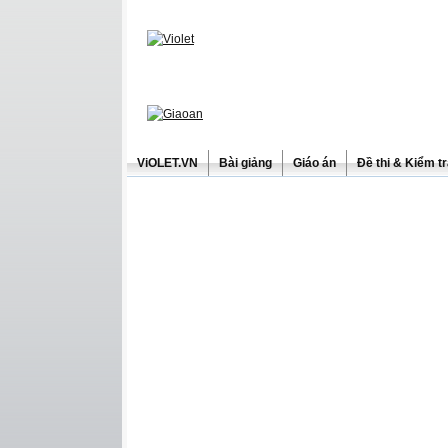
ViOLET.VN
Bài giảng
Giáo án
Đề thi & Kiểm t