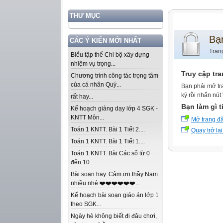
THƯ MỤC
Bạ
CÁC Ý KIẾN MỚI NHẤT
Tran
Biểu tập thể Chi bộ xây dựng
nhiệm vụ trọng...
Truy cập tr
Chương trình công tác trọng tâm
của cá nhân Quý...
Bạn phải mở tr
ký rồi nhấn nút
rất hay...
Bạn làm gì t
Kế hoạch giảng dạy lớp 4 SGK -
KNTT Môn...
Mở trang đ
Toán 1 KNTT. Bài 1 Tiết 2....
Quay trở lại
Toán 1 KNTT. Bài 1 Tiết 1....
Toán 1 KNTT. Bài Các số từ 0
đến 10...
Bài soạn hay. Cảm ơn thầy Nam
nhiều nhé ❤️❤️❤️❤️❤️❤️...
Kế hoạch bài soạn giáo án lớp 1
theo SGK...
Ngày hè không biết đi đâu chơi,