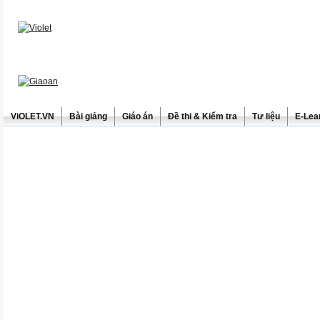
ViOLET.VN
Bài giảng
Giáo án
Đề thi & Kiểm tra
Tư liệu
E-Lea