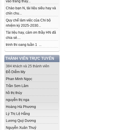
vào trang thầy...
Chào bạn N, tài liệu siêu hay và
chỉn chu...
Quy chế làm việc của Chi bộ
nhiệm kỳ 2025-2030...
Tài liệu hay, cảm ơn thầy HN đã
chia sẻ....
trinh thi oang tuần 1 ...
THÀNH VIÊN TRỰC TUYẾN
384 khách và 25 thành viên
Đỗ Diễm My
Phan Minh Ngọc
Trần Sơn Lâm
hồ thị thúy
nguyễn thị nga
Hoàng Hà Phương
Lý Thị Lệ Hằng
Lương Quý Dương
Nguyễn Xuân Thuỷ