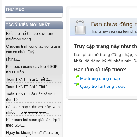
THƯ MỤC
Bạn chưa đăng 
CÁC Ý KIẾN MỚI NHẤT
Trang này yêu cầu bạn phả
Biểu tập thể Chi bộ xây dựng
nhiệm vụ trọng...
Truy cập trang này như t
Chương trình công tác trọng tâm
của cá nhân Quý...
Bạn phải mở trang đăng nhập, s
rất hay...
khẩu đã đăng ký rồi nhấn nút "Đ
Kế hoạch giảng dạy lớp 4 SGK -
Bạn làm gì tiếp theo?
KNTT Môn...
Mở trang đăng nhập
Toán 1 KNTT. Bài 1 Tiết 2....
Quay trở lại trang trước
Toán 1 KNTT. Bài 1 Tiết 1....
Toán 1 KNTT. Bài Các số từ 0
đến 10...
Bài soạn hay. Cảm ơn thầy Nam
nhiều nhé ❤️❤️❤️❤️❤️❤️...
Kế hoạch bài soạn giáo án lớp 1
theo SGK...
Ngày hè không biết đi đâu chơi,