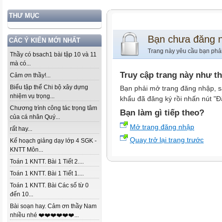
THƯ MỤC
Bạn chưa đăng 
CÁC Ý KIẾN MỚI NHẤT
Trang này yêu cầu bạn phả
Thầy có bsach1 bài tập 10 và 11
mà có...
Truy cập trang này như t
Cảm ơn thầy!...
Biểu tập thể Chi bộ xây dựng
Bạn phải mở trang đăng nhập, s
nhiệm vụ trọng...
khẩu đã đăng ký rồi nhấn nút "Đ
Chương trình công tác trọng tâm
Bạn làm gì tiếp theo?
của cá nhân Quý...
Mở trang đăng nhập
rất hay...
Quay trở lại trang trước
Kế hoạch giảng dạy lớp 4 SGK -
KNTT Môn...
Toán 1 KNTT. Bài 1 Tiết 2....
Toán 1 KNTT. Bài 1 Tiết 1....
Toán 1 KNTT. Bài Các số từ 0
đến 10...
Bài soạn hay. Cảm ơn thầy Nam
nhiều nhé ❤️❤️❤️❤️❤️❤️...