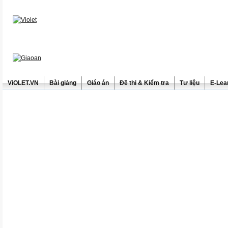
ViOLET.VN
Bài giảng
Giáo án
Đề thi & Kiểm tra
Tư liệu
E-Lea