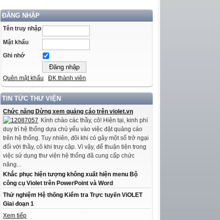
ĐĂNG NHẬP
Tên truy nhập
Mật khẩu
Ghi nhớ
Quên mật khẩu
ĐK thành viên
TIN TỨC THƯ VIỆN
Chức năng Dừng xem quảng cáo trên violet.vn
Kính chào các thầy, cô! Hiện tại, kinh phí
duy trì hệ thống dựa chủ yếu vào việc đặt quảng cáo
trên hệ thống. Tuy nhiên, đôi khi có gây một số trở ngại
đối với thầy, cô khi truy cập. Vì vậy, để thuận tiện trong
việc sử dụng thư viện hệ thống đã cung cấp chức
năng...
Khắc phục hiện tượng không xuất hiện menu Bộ
công cụ Violet trên PowerPoint và Word
Thử nghiệm Hệ thống Kiểm tra Trực tuyến ViOLET
Giai đoạn 1
Xem tiếp