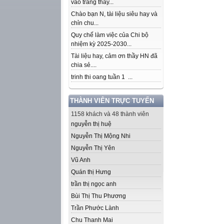
vào trang thầy...
Chào bạn N, tài liệu siêu hay và
chỉn chu...
Quy chế làm việc của Chi bộ
nhiệm kỳ 2025-2030...
Tài liệu hay, cảm ơn thầy HN đã
chia sẻ....
trinh thi oang tuần 1 ...
THÀNH VIÊN TRỰC TUYẾN
1158 khách và 48 thành viên
nguyễn thị huệ
Nguyễn Thị Mộng Nhi
Nguyễn Thị Yên
Vũ Anh
Quán thị Hưng
trần thị ngọc anh
Bùi Thị Thu Phương
Trần Phước Lành
Chu Thanh Mai