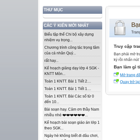
THƯ MỤC
Bạ
CÁC Ý KIẾN MỚI NHẤT
Tran
Biểu tập thể Chi bộ xây dựng
nhiệm vụ trọng...
Truy cập tr
Chương trình công tác trọng tâm
của cá nhân Quý...
Bạn phải mở tr
ký rồi nhấn nút
rất hay...
Bạn làm gì t
Kế hoạch giảng dạy lớp 4 SGK -
KNTT Môn...
Mở trang đ
Toán 1 KNTT. Bài 1 Tiết 2....
Quay trở lại
Toán 1 KNTT. Bài 1 Tiết 1....
Toán 1 KNTT. Bài Các số từ 0
đến 10...
Bài soạn hay. Cảm ơn thầy Nam
nhiều nhé ❤️❤️❤️❤️❤️❤️...
Kế hoạch bài soạn giáo án lớp 1
theo SGK...
Ngày hè không biết đi đâu chơi,