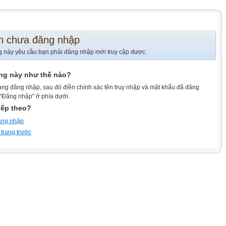
n chưa đăng nhập
g này yêu cầu bạn phải đăng nhập mới truy cập được.
ang này như thế nào?
ang đăng nhập, sau đó điền chính xác tên truy nhập và mật khẩu đã đăng
 "Đăng nhập" ở phía dưới.
iếp theo?
ăng nhập
 trang trước