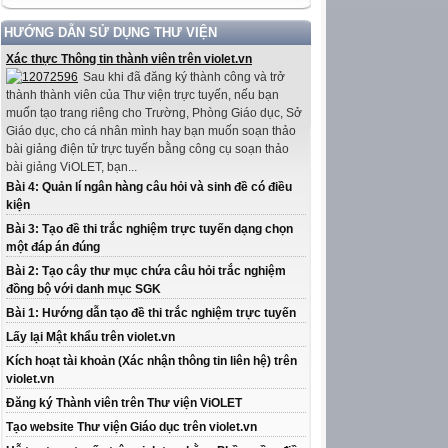
HƯỚNG DẪN SỬ DỤNG THƯ VIỆN
Xác thực Thông tin thành viên trên violet.vn
Sau khi đã đăng ký thành công và trở
thành thành viên của Thư viện trực tuyến, nếu bạn
muốn tạo trang riêng cho Trường, Phòng Giáo dục, Sở
Giáo dục, cho cá nhân mình hay bạn muốn soạn thảo
bài giảng điện tử trực tuyến bằng công cụ soạn thảo
bài giảng ViOLET, bạn...
Bài 4: Quản lí ngân hàng câu hỏi và sinh đề có điều
kiện
Bài 3: Tạo đề thi trắc nghiệm trực tuyến dạng chọn
một đáp án đúng
Bài 2: Tạo cây thư mục chứa câu hỏi trắc nghiệm
đồng bộ với danh mục SGK
Bài 1: Hướng dẫn tạo đề thi trắc nghiệm trực tuyến
Lấy lại Mật khẩu trên violet.vn
Kích hoạt tài khoản (Xác nhận thông tin liên hệ) trên
violet.vn
Đăng ký Thành viên trên Thư viện ViOLET
Tạo website Thư viện Giáo dục trên violet.vn