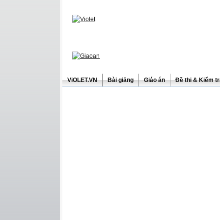
ViOLET.VN
Bài giảng
Giáo án
Đề thi & Kiểm t