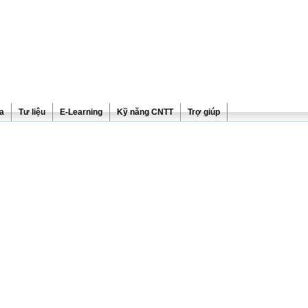
ra
Tư liệu
E-Learning
Kỹ năng CNTT
Trợ giúp