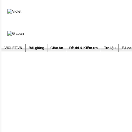
ViOLET.VN
Bài giảng
Giáo án
Đề thi & Kiểm tra
Tư liệu
E-Lea