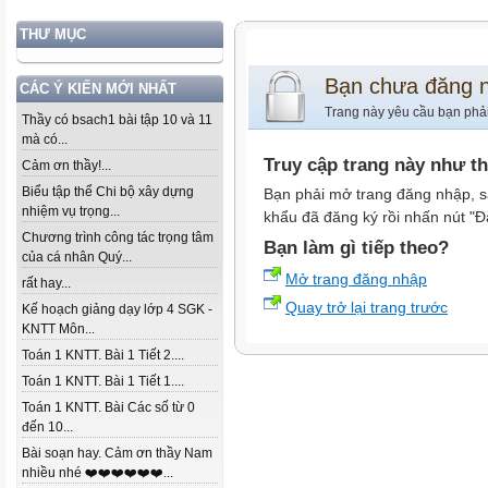
THƯ MỤC
Bạn chưa đăng 
CÁC Ý KIẾN MỚI NHẤT
Trang này yêu cầu bạn phả
Thầy có bsach1 bài tập 10 và 11
mà có...
Truy cập trang này như t
Cảm ơn thầy!...
Biểu tập thể Chi bộ xây dựng
Bạn phải mở trang đăng nhập, s
nhiệm vụ trọng...
khẩu đã đăng ký rồi nhấn nút "Đ
Chương trình công tác trọng tâm
Bạn làm gì tiếp theo?
của cá nhân Quý...
Mở trang đăng nhập
rất hay...
Quay trở lại trang trước
Kế hoạch giảng dạy lớp 4 SGK -
KNTT Môn...
Toán 1 KNTT. Bài 1 Tiết 2....
Toán 1 KNTT. Bài 1 Tiết 1....
Toán 1 KNTT. Bài Các số từ 0
đến 10...
Bài soạn hay. Cảm ơn thầy Nam
nhiều nhé ❤️❤️❤️❤️❤️❤️...