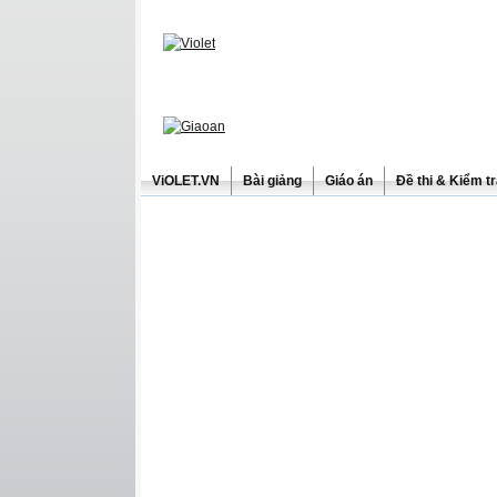
ViOLET.VN
Bài giảng
Giáo án
Đề thi & Kiểm t