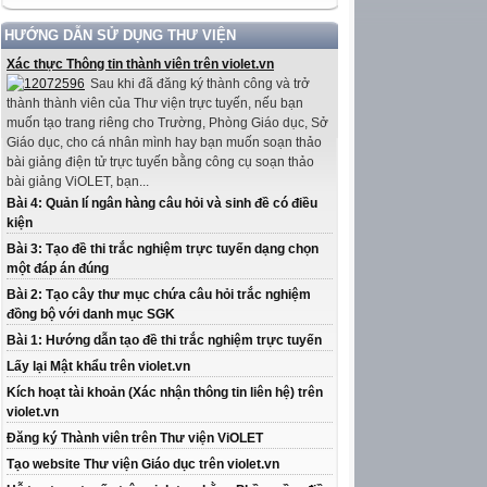
HƯỚNG DẪN SỬ DỤNG THƯ VIỆN
Xác thực Thông tin thành viên trên violet.vn
Sau khi đã đăng ký thành công và trở
thành thành viên của Thư viện trực tuyến, nếu bạn
muốn tạo trang riêng cho Trường, Phòng Giáo dục, Sở
Giáo dục, cho cá nhân mình hay bạn muốn soạn thảo
bài giảng điện tử trực tuyến bằng công cụ soạn thảo
bài giảng ViOLET, bạn...
Bài 4: Quản lí ngân hàng câu hỏi và sinh đề có điều
kiện
Bài 3: Tạo đề thi trắc nghiệm trực tuyến dạng chọn
một đáp án đúng
Bài 2: Tạo cây thư mục chứa câu hỏi trắc nghiệm
đồng bộ với danh mục SGK
Bài 1: Hướng dẫn tạo đề thi trắc nghiệm trực tuyến
Lấy lại Mật khẩu trên violet.vn
Kích hoạt tài khoản (Xác nhận thông tin liên hệ) trên
violet.vn
Đăng ký Thành viên trên Thư viện ViOLET
Tạo website Thư viện Giáo dục trên violet.vn