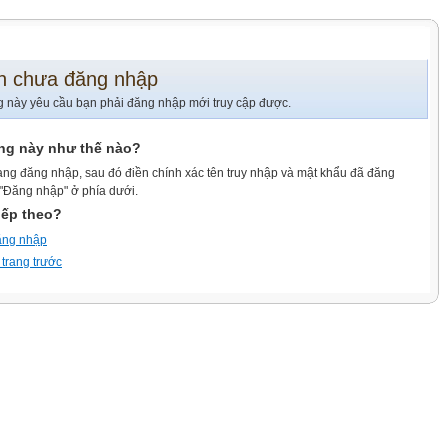
n chưa đăng nhập
g này yêu cầu bạn phải đăng nhập mới truy cập được.
ang này như thế nào?
ang đăng nhập, sau đó điền chính xác tên truy nhập và mật khẩu đã đăng
 "Đăng nhập" ở phía dưới.
iếp theo?
ăng nhập
 trang trước