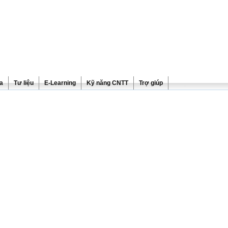
ra
Tư liệu
E-Learning
Kỹ năng CNTT
Trợ giúp