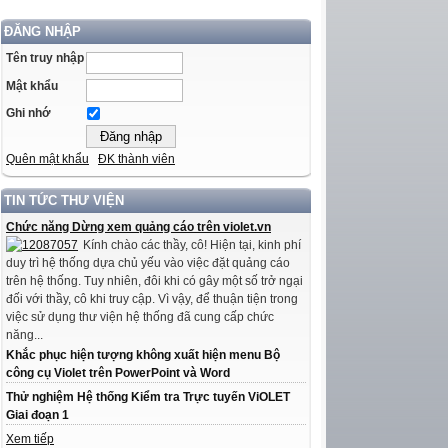
ĐĂNG NHẬP
Tên truy nhập
Mật khẩu
Ghi nhớ
Quên mật khẩu
ĐK thành viên
TIN TỨC THƯ VIỆN
Chức năng Dừng xem quảng cáo trên violet.vn
Kính chào các thầy, cô! Hiện tại, kinh phí
duy trì hệ thống dựa chủ yếu vào việc đặt quảng cáo
trên hệ thống. Tuy nhiên, đôi khi có gây một số trở ngại
đối với thầy, cô khi truy cập. Vì vậy, để thuận tiện trong
việc sử dụng thư viện hệ thống đã cung cấp chức
năng...
Khắc phục hiện tượng không xuất hiện menu Bộ
công cụ Violet trên PowerPoint và Word
Thử nghiệm Hệ thống Kiểm tra Trực tuyến ViOLET
Giai đoạn 1
Xem tiếp