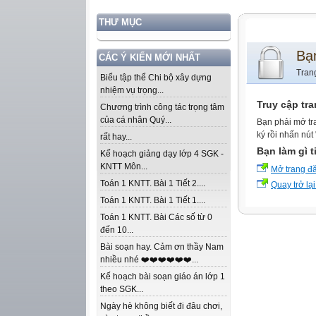
THƯ MỤC
Bạ
CÁC Ý KIẾN MỚI NHẤT
Tran
Biểu tập thể Chi bộ xây dựng
nhiệm vụ trọng...
Truy cập tr
Chương trình công tác trọng tâm
của cá nhân Quý...
Bạn phải mở tr
ký rồi nhấn nút
rất hay...
Bạn làm gì t
Kế hoạch giảng dạy lớp 4 SGK -
KNTT Môn...
Mở trang đ
Toán 1 KNTT. Bài 1 Tiết 2....
Quay trở lại
Toán 1 KNTT. Bài 1 Tiết 1....
Toán 1 KNTT. Bài Các số từ 0
đến 10...
Bài soạn hay. Cảm ơn thầy Nam
nhiều nhé ❤️❤️❤️❤️❤️❤️...
Kế hoạch bài soạn giáo án lớp 1
theo SGK...
Ngày hè không biết đi đâu chơi,