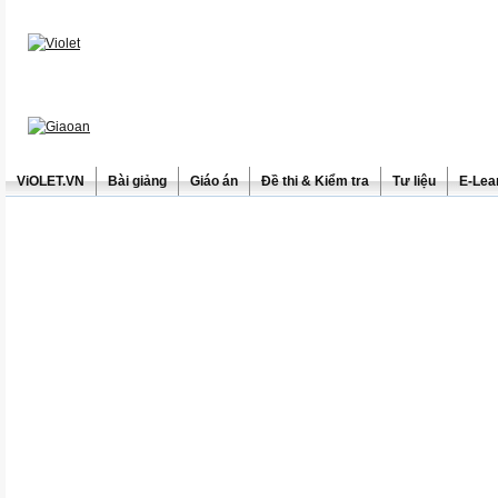
ViOLET.VN
Bài giảng
Giáo án
Đề thi & Kiểm tra
Tư liệu
E-Lea