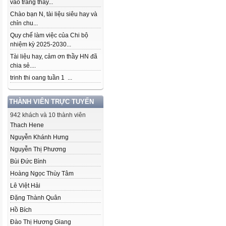
vào trang thầy...
Chào bạn N, tài liệu siêu hay và
chỉn chu...
Quy chế làm việc của Chi bộ
nhiệm kỳ 2025-2030...
Tài liệu hay, cảm ơn thầy HN đã
chia sẻ....
trinh thi oang tuần 1 ...
THÀNH VIÊN TRỰC TUYẾN
942 khách và 10 thành viên
Thach Hene
Nguyễn Khánh Hưng
Nguyễn Thị Phương
Bùi Đức Bình
Hoàng Ngọc Thùy Tâm
Lê Việt Hải
Đặng Thành Quân
Hồ Bích
Đào Thị Hương Giang