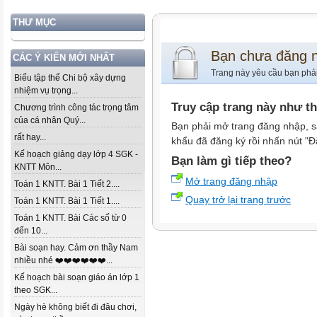
THƯ MỤC
Bạn chưa đăng 
CÁC Ý KIẾN MỚI NHẤT
Trang này yêu cầu bạn phả
Biểu tập thể Chi bộ xây dựng
nhiệm vụ trọng...
Truy cập trang này như t
Chương trình công tác trọng tâm
của cá nhân Quý...
Bạn phải mở trang đăng nhập, s
rất hay...
khẩu đã đăng ký rồi nhấn nút "Đ
Kế hoạch giảng dạy lớp 4 SGK -
Bạn làm gì tiếp theo?
KNTT Môn...
Mở trang đăng nhập
Toán 1 KNTT. Bài 1 Tiết 2....
Quay trở lại trang trước
Toán 1 KNTT. Bài 1 Tiết 1....
Toán 1 KNTT. Bài Các số từ 0
đến 10...
Bài soạn hay. Cảm ơn thầy Nam
nhiều nhé ❤️❤️❤️❤️❤️❤️...
Kế hoạch bài soạn giáo án lớp 1
theo SGK...
Ngày hè không biết đi đâu chơi,