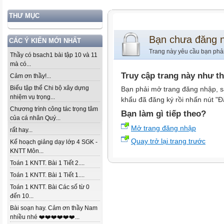
THƯ MỤC
Bạn chưa đăng 
CÁC Ý KIẾN MỚI NHẤT
Trang này yêu cầu bạn phả
Thầy có bsach1 bài tập 10 và 11
mà có...
Truy cập trang này như t
Cảm ơn thầy!...
Biểu tập thể Chi bộ xây dựng
Bạn phải mở trang đăng nhập, s
nhiệm vụ trọng...
khẩu đã đăng ký rồi nhấn nút "Đ
Chương trình công tác trọng tâm
Bạn làm gì tiếp theo?
của cá nhân Quý...
Mở trang đăng nhập
rất hay...
Quay trở lại trang trước
Kế hoạch giảng dạy lớp 4 SGK -
KNTT Môn...
Toán 1 KNTT. Bài 1 Tiết 2....
Toán 1 KNTT. Bài 1 Tiết 1....
Toán 1 KNTT. Bài Các số từ 0
đến 10...
Bài soạn hay. Cảm ơn thầy Nam
nhiều nhé ❤️❤️❤️❤️❤️❤️...