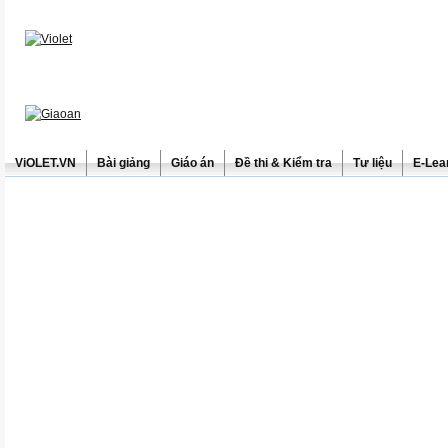
ViOLET.VN
Bài giảng
Giáo án
Đề thi & Kiểm tra
Tư liệu
E-Lea