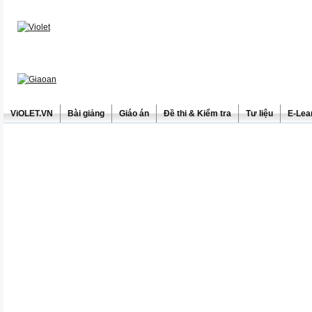
ViOLET.VN
Bài giảng
Giáo án
Đề thi & Kiểm tra
Tư liệu
E-Lea