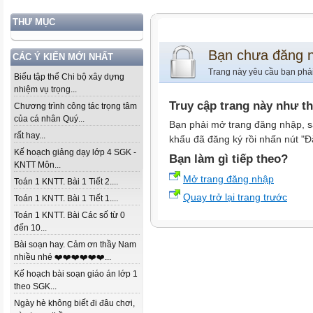
THƯ MỤC
Bạn chưa đăng 
CÁC Ý KIẾN MỚI NHẤT
Trang này yêu cầu bạn phả
Biểu tập thể Chi bộ xây dựng
nhiệm vụ trọng...
Truy cập trang này như t
Chương trình công tác trọng tâm
của cá nhân Quý...
Bạn phải mở trang đăng nhập, s
rất hay...
khẩu đã đăng ký rồi nhấn nút "Đ
Kế hoạch giảng dạy lớp 4 SGK -
Bạn làm gì tiếp theo?
KNTT Môn...
Mở trang đăng nhập
Toán 1 KNTT. Bài 1 Tiết 2....
Quay trở lại trang trước
Toán 1 KNTT. Bài 1 Tiết 1....
Toán 1 KNTT. Bài Các số từ 0
đến 10...
Bài soạn hay. Cảm ơn thầy Nam
nhiều nhé ❤️❤️❤️❤️❤️❤️...
Kế hoạch bài soạn giáo án lớp 1
theo SGK...
Ngày hè không biết đi đâu chơi,