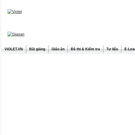
ViOLET.VN
Bài giảng
Giáo án
Đề thi & Kiểm tra
Tư liệu
E-Lea