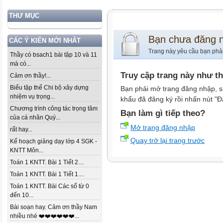
THƯ MỤC
Bạn chưa đăng 
CÁC Ý KIẾN MỚI NHẤT
Trang này yêu cầu bạn phả
Thầy có bsach1 bài tập 10 và 11
mà có...
Truy cập trang này như t
Cảm ơn thầy!...
Biểu tập thể Chi bộ xây dựng
Bạn phải mở trang đăng nhập, s
nhiệm vụ trọng...
khẩu đã đăng ký rồi nhấn nút "Đ
Chương trình công tác trọng tâm
Bạn làm gì tiếp theo?
của cá nhân Quý...
Mở trang đăng nhập
rất hay...
Quay trở lại trang trước
Kế hoạch giảng dạy lớp 4 SGK -
KNTT Môn...
Toán 1 KNTT. Bài 1 Tiết 2....
Toán 1 KNTT. Bài 1 Tiết 1....
Toán 1 KNTT. Bài Các số từ 0
đến 10...
Bài soạn hay. Cảm ơn thầy Nam
nhiều nhé ❤️❤️❤️❤️❤️❤️...