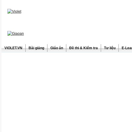
ViOLET.VN
Bài giảng
Giáo án
Đề thi & Kiểm tra
Tư liệu
E-Lea