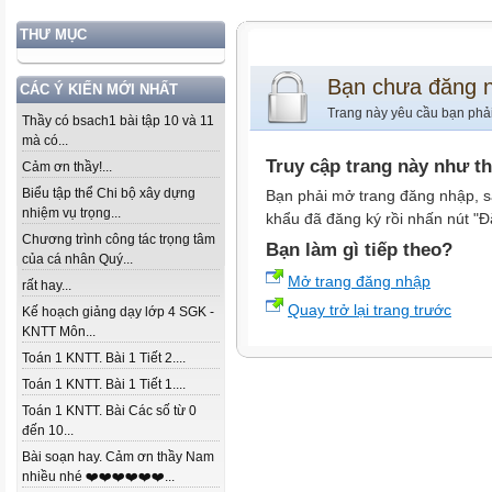
THƯ MỤC
Bạn chưa đăng 
CÁC Ý KIẾN MỚI NHẤT
Trang này yêu cầu bạn phả
Thầy có bsach1 bài tập 10 và 11
mà có...
Truy cập trang này như t
Cảm ơn thầy!...
Biểu tập thể Chi bộ xây dựng
Bạn phải mở trang đăng nhập, s
nhiệm vụ trọng...
khẩu đã đăng ký rồi nhấn nút "Đ
Chương trình công tác trọng tâm
Bạn làm gì tiếp theo?
của cá nhân Quý...
Mở trang đăng nhập
rất hay...
Quay trở lại trang trước
Kế hoạch giảng dạy lớp 4 SGK -
KNTT Môn...
Toán 1 KNTT. Bài 1 Tiết 2....
Toán 1 KNTT. Bài 1 Tiết 1....
Toán 1 KNTT. Bài Các số từ 0
đến 10...
Bài soạn hay. Cảm ơn thầy Nam
nhiều nhé ❤️❤️❤️❤️❤️❤️...