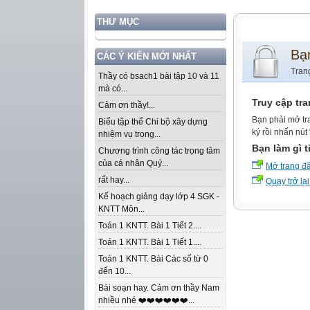
THƯ MỤC
Bạ
CÁC Ý KIẾN MỚI NHẤT
Tran
Thầy có bsach1 bài tập 10 và 11
mà có...
Truy cập tr
Cảm ơn thầy!...
Bạn phải mở tr
Biểu tập thể Chi bộ xây dựng
ký rồi nhấn nút
nhiệm vụ trọng...
Bạn làm gì t
Chương trình công tác trọng tâm
của cá nhân Quý...
Mở trang đ
rất hay...
Quay trở lại
Kế hoạch giảng dạy lớp 4 SGK -
KNTT Môn...
Toán 1 KNTT. Bài 1 Tiết 2....
Toán 1 KNTT. Bài 1 Tiết 1....
Toán 1 KNTT. Bài Các số từ 0
đến 10...
Bài soạn hay. Cảm ơn thầy Nam
nhiều nhé ❤️❤️❤️❤️❤️❤️...