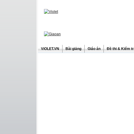
ViOLET.VN
Bài giảng
Giáo án
Đề thi & Kiểm t