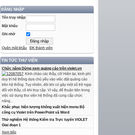
ĐĂNG NHẬP
Tên truy nhập
Mật khẩu
Ghi nhớ
Quên mật khẩu
ĐK thành viên
TIN TỨC THƯ VIỆN
Chức năng Dừng xem quảng cáo trên violet.vn
Kính chào các thầy, cô! Hiện tại, kinh phí
duy trì hệ thống dựa chủ yếu vào việc đặt quảng cáo
trên hệ thống. Tuy nhiên, đôi khi có gây một số trở ngại
đối với thầy, cô khi truy cập. Vì vậy, để thuận tiện trong
việc sử dụng thư viện hệ thống đã cung cấp chức
năng...
Khắc phục hiện tượng không xuất hiện menu Bộ
công cụ Violet trên PowerPoint và Word
Thử nghiệm Hệ thống Kiểm tra Trực tuyến ViOLET
Giai đoạn 1
Xem tiếp