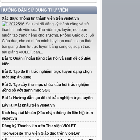
HƯỚNG DẪN SỬ DỤNG THƯ VIỆN
Xác thực Thông tin thành viên trên violet.vn
Sau khi đã đăng ký thành công và trở
thành thành viên của Thư viện trực tuyến, nếu bạn
muốn tạo trang riêng cho Trường, Phòng Giáo dục, Sở
Giáo dục, cho cá nhân mình hay bạn muốn soạn thảo
bài giảng điện tử trực tuyến bằng công cụ soạn thảo
bài giảng ViOLET, bạn...
Bài 4: Quản lí ngân hàng câu hỏi và sinh đề có điều
kiện
Bài 3: Tạo đề thi trắc nghiệm trực tuyến dạng chọn
một đáp án đúng
Bài 2: Tạo cây thư mục chứa câu hỏi trắc nghiệm
đồng bộ với danh mục SGK
Bài 1: Hướng dẫn tạo đề thi trắc nghiệm trực tuyến
Lấy lại Mật khẩu trên violet.vn
Kích hoạt tài khoản (Xác nhận thông tin liên hệ) trên
violet.vn
Đăng ký Thành viên trên Thư viện ViOLET
Tạo website Thư viện Giáo dục trên violet.vn