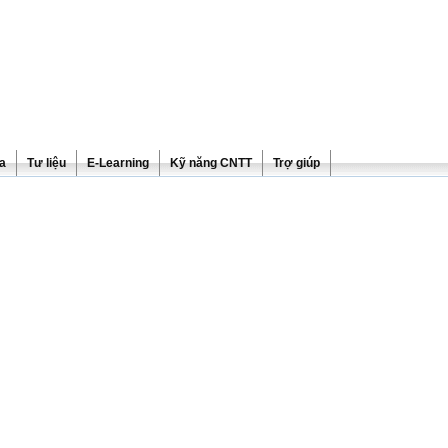
ra
Tư liệu
E-Learning
Kỹ năng CNTT
Trợ giúp