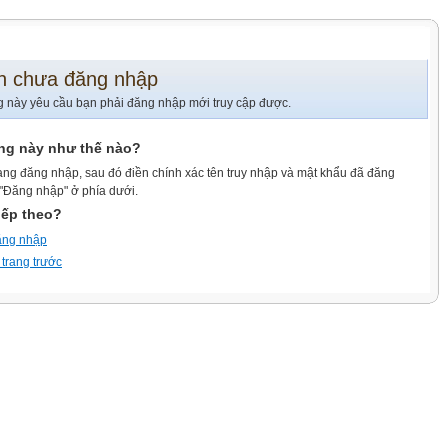
n chưa đăng nhập
g này yêu cầu bạn phải đăng nhập mới truy cập được.
ang này như thế nào?
ang đăng nhập, sau đó điền chính xác tên truy nhập và mật khẩu đã đăng
 "Đăng nhập" ở phía dưới.
iếp theo?
ăng nhập
 trang trước