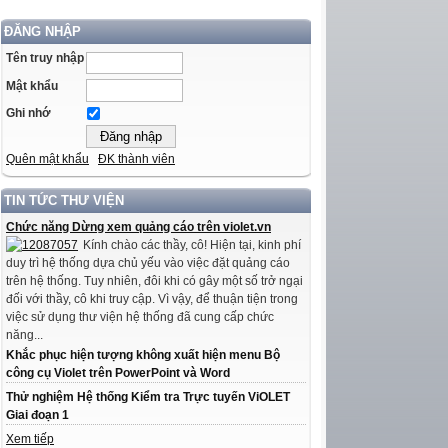
ĐĂNG NHẬP
Tên truy nhập
Mật khẩu
Ghi nhớ
Quên mật khẩu
ĐK thành viên
TIN TỨC THƯ VIỆN
Chức năng Dừng xem quảng cáo trên violet.vn
Kính chào các thầy, cô! Hiện tại, kinh phí
duy trì hệ thống dựa chủ yếu vào việc đặt quảng cáo
trên hệ thống. Tuy nhiên, đôi khi có gây một số trở ngại
đối với thầy, cô khi truy cập. Vì vậy, để thuận tiện trong
việc sử dụng thư viện hệ thống đã cung cấp chức
năng...
Khắc phục hiện tượng không xuất hiện menu Bộ
công cụ Violet trên PowerPoint và Word
Thử nghiệm Hệ thống Kiểm tra Trực tuyến ViOLET
Giai đoạn 1
Xem tiếp