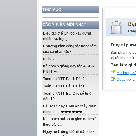
THƯ MỤC
Bạ
CÁC Ý KIẾN MỚI NHẤT
Tran
Biểu tập thể Chi bộ xây dựng
nhiệm vụ trọng...
Truy cập tr
Chương trình công tác trọng tâm
của cá nhân Quý...
Bạn phải mở tr
ký rồi nhấn nút
rất hay...
Bạn làm gì t
Kế hoạch giảng dạy lớp 4 SGK -
KNTT Môn...
Mở trang đ
Toán 1 KNTT. Bài 1 Tiết 2....
Quay trở lại
Toán 1 KNTT. Bài 1 Tiết 1....
Toán 1 KNTT. Bài Các số từ 0
đến 10...
Bài soạn hay. Cảm ơn thầy Nam
nhiều nhé ❤️❤️❤️❤️❤️❤️...
Kế hoạch bài soạn giáo án lớp 1
theo SGK...
Ngày hè không biết đi đâu chơi,