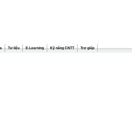
ra
Tư liệu
E-Learning
Kỹ năng CNTT
Trợ giúp