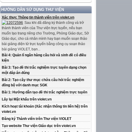
HƯỚNG DẪN SỬ DỤNG THƯ VIỆN
Xác thực Thông tin thành viên trên violet.vn
Sau khi đã đăng ký thành công và trở
thành thành viên của Thư viện trực tuyến, nếu bạn
muốn tạo trang riêng cho Trường, Phòng Giáo dục, Sở
Giáo dục, cho cá nhân mình hay bạn muốn soạn thảo
bài giảng điện tử trực tuyến bằng công cụ soạn thảo
bài giảng ViOLET, bạn...
Bài 4: Quản lí ngân hàng câu hỏi và sinh đề có điều
kiện
Bài 3: Tạo đề thi trắc nghiệm trực tuyến dạng chọn
một đáp án đúng
Bài 2: Tạo cây thư mục chứa câu hỏi trắc nghiệm
đồng bộ với danh mục SGK
Bài 1: Hướng dẫn tạo đề thi trắc nghiệm trực tuyến
Lấy lại Mật khẩu trên violet.vn
Kích hoạt tài khoản (Xác nhận thông tin liên hệ) trên
violet.vn
Đăng ký Thành viên trên Thư viện ViOLET
Tạo website Thư viện Giáo dục trên violet.vn