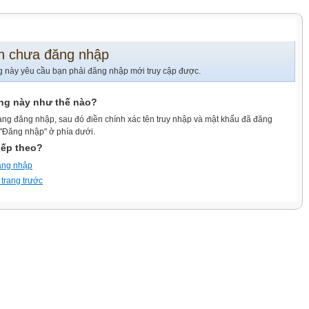
n chưa đăng nhập
g này yêu cầu bạn phải đăng nhập mới truy cập được.
ang này như thế nào?
ang đăng nhập, sau đó điền chính xác tên truy nhập và mật khẩu đã đăng
 "Đăng nhập" ở phía dưới.
iếp theo?
ăng nhập
 trang trước