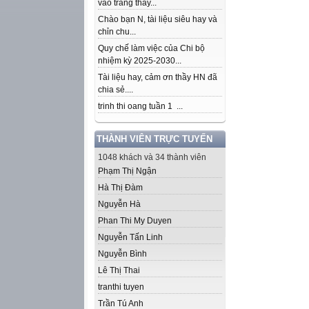
vào trang thầy...
Chào bạn N, tài liệu siêu hay và
chỉn chu...
Quy chế làm việc của Chi bộ
nhiệm kỳ 2025-2030...
Tài liệu hay, cảm ơn thầy HN đã
chia sẻ....
trinh thi oang tuần 1 ...
THÀNH VIÊN TRỰC TUYẾN
1048 khách và 34 thành viên
Phạm Thị Ngận
Hà Thị Đàm
Nguyễn Hà
Phan Thi My Duyen
Nguyễn Tấn Linh
Nguyễn Bình
Lê Thị Thai
tranthi tuyen
Trần Tú Anh