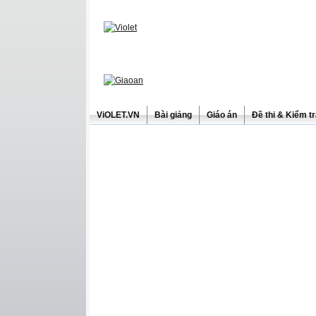
ViOLET.VN
Bài giảng
Giáo án
Đề thi & Kiểm t