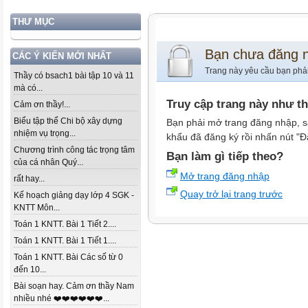
THƯ MỤC
Bạn chưa đăng 
CÁC Ý KIẾN MỚI NHẤT
Trang này yêu cầu bạn phả
Thầy có bsach1 bài tập 10 và 11
mà có...
Truy cập trang này như t
Cảm ơn thầy!...
Biểu tập thể Chi bộ xây dựng
Bạn phải mở trang đăng nhập, s
nhiệm vụ trọng...
khẩu đã đăng ký rồi nhấn nút "Đ
Chương trình công tác trọng tâm
Bạn làm gì tiếp theo?
của cá nhân Quý...
Mở trang đăng nhập
rất hay...
Quay trở lại trang trước
Kế hoạch giảng dạy lớp 4 SGK -
KNTT Môn...
Toán 1 KNTT. Bài 1 Tiết 2....
Toán 1 KNTT. Bài 1 Tiết 1....
Toán 1 KNTT. Bài Các số từ 0
đến 10...
Bài soạn hay. Cảm ơn thầy Nam
nhiều nhé ❤️❤️❤️❤️❤️❤️...