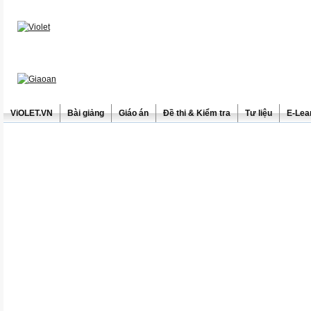
ViOLET.VN
Bài giảng
Giáo án
Đề thi & Kiểm tra
Tư liệu
E-Lea