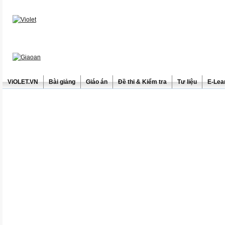
ViOLET.VN
Bài giảng
Giáo án
Đề thi & Kiểm tra
Tư liệu
E-Lea