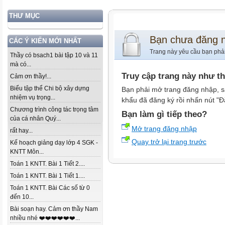
THƯ MỤC
Bạn chưa đăng 
CÁC Ý KIẾN MỚI NHẤT
Trang này yêu cầu bạn phả
Thầy có bsach1 bài tập 10 và 11
mà có...
Truy cập trang này như t
Cảm ơn thầy!...
Biểu tập thể Chi bộ xây dựng
Bạn phải mở trang đăng nhập, s
nhiệm vụ trọng...
khẩu đã đăng ký rồi nhấn nút "Đ
Chương trình công tác trọng tâm
Bạn làm gì tiếp theo?
của cá nhân Quý...
Mở trang đăng nhập
rất hay...
Quay trở lại trang trước
Kế hoạch giảng dạy lớp 4 SGK -
KNTT Môn...
Toán 1 KNTT. Bài 1 Tiết 2....
Toán 1 KNTT. Bài 1 Tiết 1....
Toán 1 KNTT. Bài Các số từ 0
đến 10...
Bài soạn hay. Cảm ơn thầy Nam
nhiều nhé ❤️❤️❤️❤️❤️❤️...