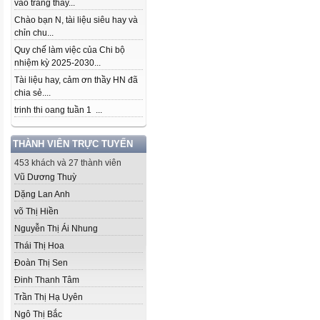
vào trang thầy...
Chào bạn N, tài liệu siêu hay và
chỉn chu...
Quy chế làm việc của Chi bộ
nhiệm kỳ 2025-2030...
Tài liệu hay, cảm ơn thầy HN đã
chia sẻ....
trinh thi oang tuần 1 ...
THÀNH VIÊN TRỰC TUYẾN
453 khách và 27 thành viên
Vũ Dương Thuỳ
Dặng Lan Anh
võ Thị Hiền
Nguyễn Thị Ái Nhung
Thái Thị Hoa
Đoàn Thị Sen
Đinh Thanh Tâm
Trần Thị Hạ Uyên
Ngô Thị Bắc