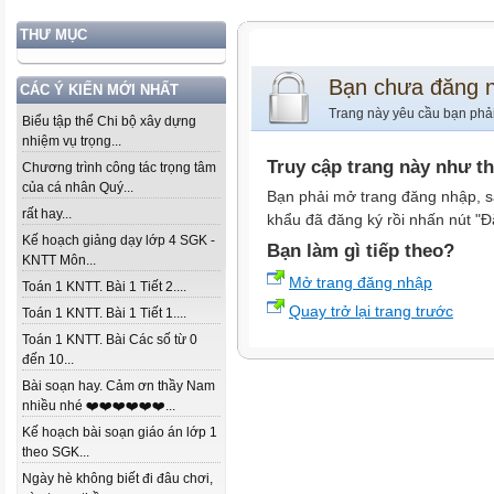
THƯ MỤC
Bạn chưa đăng 
CÁC Ý KIẾN MỚI NHẤT
Trang này yêu cầu bạn phả
Biểu tập thể Chi bộ xây dựng
nhiệm vụ trọng...
Truy cập trang này như t
Chương trình công tác trọng tâm
của cá nhân Quý...
Bạn phải mở trang đăng nhập, s
rất hay...
khẩu đã đăng ký rồi nhấn nút "Đ
Kế hoạch giảng dạy lớp 4 SGK -
Bạn làm gì tiếp theo?
KNTT Môn...
Mở trang đăng nhập
Toán 1 KNTT. Bài 1 Tiết 2....
Quay trở lại trang trước
Toán 1 KNTT. Bài 1 Tiết 1....
Toán 1 KNTT. Bài Các số từ 0
đến 10...
Bài soạn hay. Cảm ơn thầy Nam
nhiều nhé ❤️❤️❤️❤️❤️❤️...
Kế hoạch bài soạn giáo án lớp 1
theo SGK...
Ngày hè không biết đi đâu chơi,