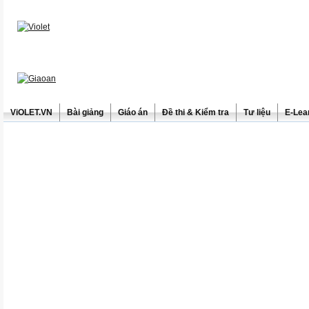
ViOLET.VN
Bài giảng
Giáo án
Đề thi & Kiểm tra
Tư liệu
E-Lea