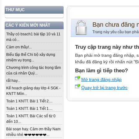
THƯ MỤC
Bạn chưa đăng 
CÁC Ý KIẾN MỚI NHẤT
Trang này yêu cầu bạn phả
Thầy có bsach1 bài tập 10 và 11
mà có...
Truy cập trang này như t
Cảm ơn thầy!...
Biểu tập thể Chi bộ xây dựng
Bạn phải mở trang đăng nhập, s
nhiệm vụ trọng...
khẩu đã đăng ký rồi nhấn nút "Đ
Chương trình công tác trọng tâm
Bạn làm gì tiếp theo?
của cá nhân Quý...
Mở trang đăng nhập
rất hay...
Quay trở lại trang trước
Kế hoạch giảng dạy lớp 4 SGK -
KNTT Môn...
Toán 1 KNTT. Bài 1 Tiết 2....
Toán 1 KNTT. Bài 1 Tiết 1....
Toán 1 KNTT. Bài Các số từ 0
đến 10...
Bài soạn hay. Cảm ơn thầy Nam
nhiều nhé ❤️❤️❤️❤️❤️❤️...