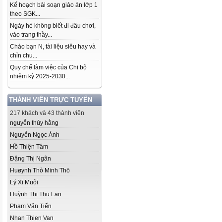
Kế hoạch bài soạn giáo án lớp 1
theo SGK...
Ngày hè không biết đi đâu chơi,
vào trang thầy...
Chào bạn N, tài liệu siêu hay và
chỉn chu...
Quy chế làm việc của Chi bộ
nhiệm kỳ 2025-2030...
THÀNH VIÊN TRỰC TUYẾN
217 khách và 43 thành viên
nguyễn thúy hằng
Nguyễn Ngọc Ảnh
Hồ Thiện Tâm
Đặng Thị Ngân
Huøynh Thò Minh Thö
Lý Xi Muội
Huỳnh Thị Thu Lan
Phạm Văn Tiến
Nhan Thien Van