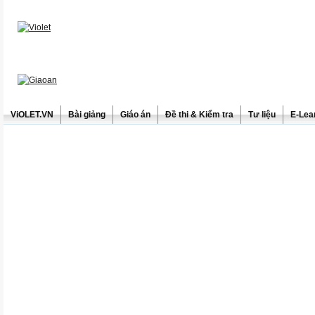
ViOLET.VN
Bài giảng
Giáo án
Đề thi & Kiểm tra
Tư liệu
E-Lea