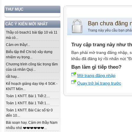
THƯ MỤC
Bạn chưa đăng 
CÁC Ý KIẾN MỚI NHẤT
Trang này yêu cầu bạn phả
Thầy có bsach1 bài tập 10 và 11
mà có...
Truy cập trang này như t
Cảm ơn thầy!...
Biểu tập thể Chi bộ xây dựng
Bạn phải mở trang đăng nhập, s
nhiệm vụ trọng...
khẩu đã đăng ký rồi nhấn nút "Đ
Chương trình công tác trọng tâm
Bạn làm gì tiếp theo?
của cá nhân Quý...
Mở trang đăng nhập
rất hay...
Quay trở lại trang trước
Kế hoạch giảng dạy lớp 4 SGK -
KNTT Môn...
Toán 1 KNTT. Bài 1 Tiết 2....
Toán 1 KNTT. Bài 1 Tiết 1....
Toán 1 KNTT. Bài Các số từ 0
đến 10...
Bài soạn hay. Cảm ơn thầy Nam
nhiều nhé ❤️❤️❤️❤️❤️❤️...