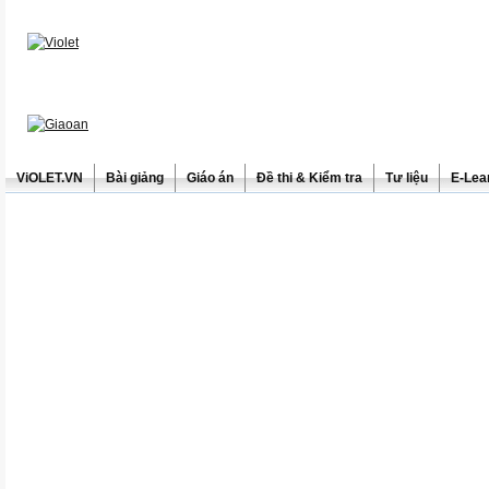
ViOLET.VN
Bài giảng
Giáo án
Đề thi & Kiểm tra
Tư liệu
E-Lea