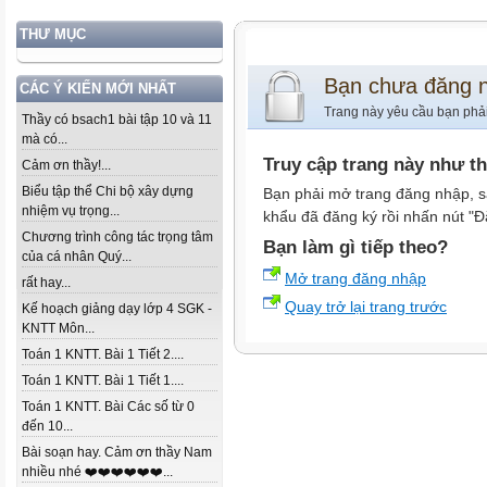
THƯ MỤC
Bạn chưa đăng 
CÁC Ý KIẾN MỚI NHẤT
Trang này yêu cầu bạn phả
Thầy có bsach1 bài tập 10 và 11
mà có...
Truy cập trang này như t
Cảm ơn thầy!...
Biểu tập thể Chi bộ xây dựng
Bạn phải mở trang đăng nhập, s
nhiệm vụ trọng...
khẩu đã đăng ký rồi nhấn nút "Đ
Chương trình công tác trọng tâm
Bạn làm gì tiếp theo?
của cá nhân Quý...
Mở trang đăng nhập
rất hay...
Quay trở lại trang trước
Kế hoạch giảng dạy lớp 4 SGK -
KNTT Môn...
Toán 1 KNTT. Bài 1 Tiết 2....
Toán 1 KNTT. Bài 1 Tiết 1....
Toán 1 KNTT. Bài Các số từ 0
đến 10...
Bài soạn hay. Cảm ơn thầy Nam
nhiều nhé ❤️❤️❤️❤️❤️❤️...