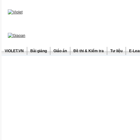
ViOLET.VN
Bài giảng
Giáo án
Đề thi & Kiểm tra
Tư liệu
E-Lea