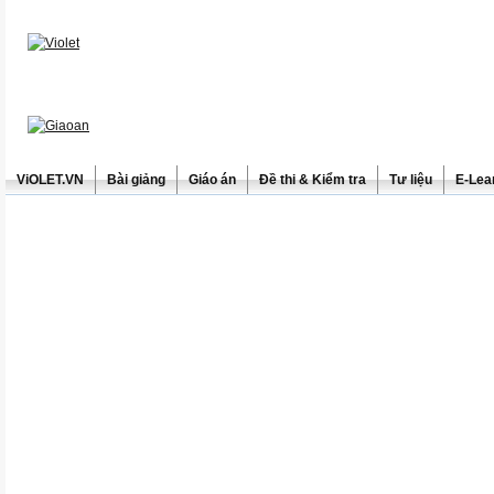
ViOLET.VN
Bài giảng
Giáo án
Đề thi & Kiểm tra
Tư liệu
E-Lea