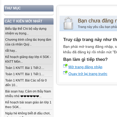
THƯ MỤC
Bạn chưa đăng 
CÁC Ý KIẾN MỚI NHẤT
Trang này yêu cầu bạn phả
Biểu tập thể Chi bộ xây dựng
nhiệm vụ trọng...
Truy cập trang này như t
Chương trình công tác trọng tâm
của cá nhân Quý...
Bạn phải mở trang đăng nhập, s
rất hay...
khẩu đã đăng ký rồi nhấn nút "Đ
Kế hoạch giảng dạy lớp 4 SGK -
Bạn làm gì tiếp theo?
KNTT Môn...
Mở trang đăng nhập
Toán 1 KNTT. Bài 1 Tiết 2....
Quay trở lại trang trước
Toán 1 KNTT. Bài 1 Tiết 1....
Toán 1 KNTT. Bài Các số từ 0
đến 10...
Bài soạn hay. Cảm ơn thầy Nam
nhiều nhé ❤️❤️❤️❤️❤️❤️...
Kế hoạch bài soạn giáo án lớp 1
theo SGK...
Ngày hè không biết đi đâu chơi,