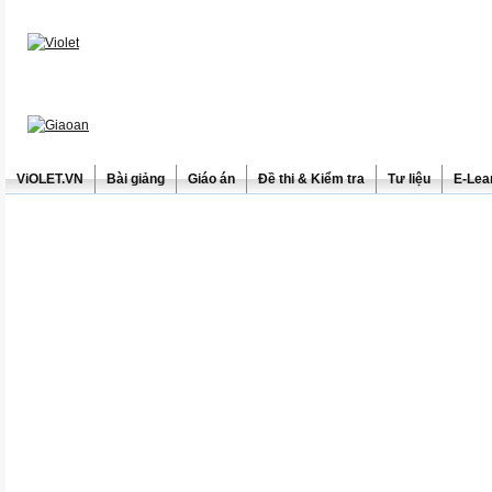
ViOLET.VN
Bài giảng
Giáo án
Đề thi & Kiểm tra
Tư liệu
E-Lea