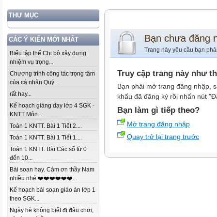
THƯ MỤC
Bạn chưa đăng 
CÁC Ý KIẾN MỚI NHẤT
Trang này yêu cầu bạn phả
Biểu tập thể Chi bộ xây dựng
nhiệm vụ trọng...
Truy cập trang này như t
Chương trình công tác trọng tâm
của cá nhân Quý...
Bạn phải mở trang đăng nhập, s
rất hay...
khẩu đã đăng ký rồi nhấn nút "Đ
Kế hoạch giảng dạy lớp 4 SGK -
Bạn làm gì tiếp theo?
KNTT Môn...
Mở trang đăng nhập
Toán 1 KNTT. Bài 1 Tiết 2....
Quay trở lại trang trước
Toán 1 KNTT. Bài 1 Tiết 1....
Toán 1 KNTT. Bài Các số từ 0
đến 10...
Bài soạn hay. Cảm ơn thầy Nam
nhiều nhé ❤️❤️❤️❤️❤️❤️...
Kế hoạch bài soạn giáo án lớp 1
theo SGK...
Ngày hè không biết đi đâu chơi,