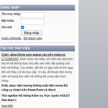
ĐĂNG NHẬP
Tên truy nhập
Mật khẩu
Ghi nhớ
Quên mật khẩu
ĐK thành viên
TIN TỨC THƯ VIỆN
Chức năng Dừng xem quảng cáo trên violet.vn
Kính chào các thầy, cô! Hiện tại, kinh phí
duy trì hệ thống dựa chủ yếu vào việc đặt quảng cáo
trên hệ thống. Tuy nhiên, đôi khi có gây một số trở ngại
đối với thầy, cô khi truy cập. Vì vậy, để thuận tiện trong
việc sử dụng thư viện hệ thống đã cung cấp chức
năng...
Khắc phục hiện tượng không xuất hiện menu Bộ
công cụ Violet trên PowerPoint và Word
Thử nghiệm Hệ thống Kiểm tra Trực tuyến ViOLET
Giai đoạn 1
Xem tiếp