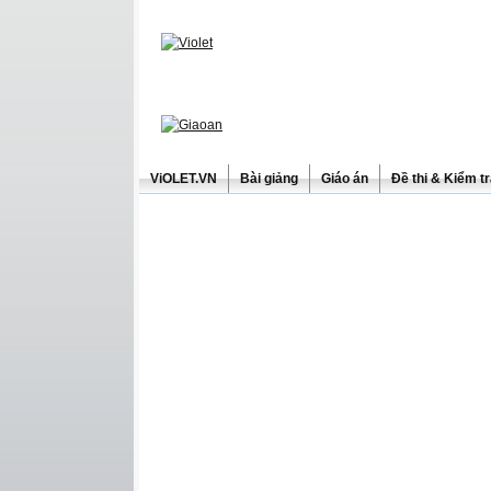
ViOLET.VN
Bài giảng
Giáo án
Đề thi & Kiểm t