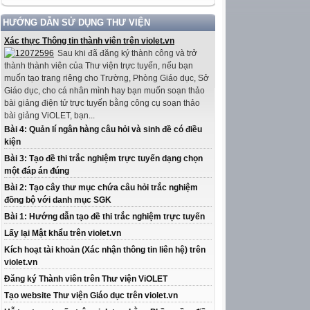
HƯỚNG DẪN SỬ DỤNG THƯ VIỆN
Xác thực Thông tin thành viên trên violet.vn
Sau khi đã đăng ký thành công và trở
thành thành viên của Thư viện trực tuyến, nếu bạn
muốn tạo trang riêng cho Trường, Phòng Giáo dục, Sở
Giáo dục, cho cá nhân mình hay bạn muốn soạn thảo
bài giảng điện tử trực tuyến bằng công cụ soạn thảo
bài giảng ViOLET, bạn...
Bài 4: Quản lí ngân hàng câu hỏi và sinh đề có điều
kiện
Bài 3: Tạo đề thi trắc nghiệm trực tuyến dạng chọn
một đáp án đúng
Bài 2: Tạo cây thư mục chứa câu hỏi trắc nghiệm
đồng bộ với danh mục SGK
Bài 1: Hướng dẫn tạo đề thi trắc nghiệm trực tuyến
Lấy lại Mật khẩu trên violet.vn
Kích hoạt tài khoản (Xác nhận thông tin liên hệ) trên
violet.vn
Đăng ký Thành viên trên Thư viện ViOLET
Tạo website Thư viện Giáo dục trên violet.vn