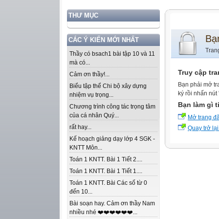
THƯ MỤC
Bạ
CÁC Ý KIẾN MỚI NHẤT
Tran
Thầy có bsach1 bài tập 10 và 11
mà có...
Truy cập tr
Cảm ơn thầy!...
Bạn phải mở tr
Biểu tập thể Chi bộ xây dựng
ký rồi nhấn nút
nhiệm vụ trọng...
Bạn làm gì t
Chương trình công tác trọng tâm
của cá nhân Quý...
Mở trang đ
rất hay...
Quay trở lại
Kế hoạch giảng dạy lớp 4 SGK -
KNTT Môn...
Toán 1 KNTT. Bài 1 Tiết 2....
Toán 1 KNTT. Bài 1 Tiết 1....
Toán 1 KNTT. Bài Các số từ 0
đến 10...
Bài soạn hay. Cảm ơn thầy Nam
nhiều nhé ❤️❤️❤️❤️❤️❤️...