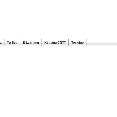
ra
Tư liệu
E-Learning
Kỹ năng CNTT
Trợ giúp