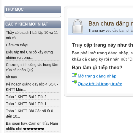
THƯ MỤC
Bạn chưa đăng 
CÁC Ý KIẾN MỚI NHẤT
Trang này yêu cầu bạn phả
Thầy có bsach1 bài tập 10 và 11
mà có...
Truy cập trang này như t
Cảm ơn thầy!...
Biểu tập thể Chi bộ xây dựng
Bạn phải mở trang đăng nhập, s
nhiệm vụ trọng...
khẩu đã đăng ký rồi nhấn nút "Đ
Chương trình công tác trọng tâm
Bạn làm gì tiếp theo?
của cá nhân Quý...
Mở trang đăng nhập
rất hay...
Quay trở lại trang trước
Kế hoạch giảng dạy lớp 4 SGK -
KNTT Môn...
Toán 1 KNTT. Bài 1 Tiết 2....
Toán 1 KNTT. Bài 1 Tiết 1....
Toán 1 KNTT. Bài Các số từ 0
đến 10...
Bài soạn hay. Cảm ơn thầy Nam
nhiều nhé ❤️❤️❤️❤️❤️❤️...