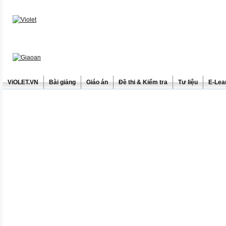
ViOLET.VN
Bài giảng
Giáo án
Đề thi & Kiểm tra
Tư liệu
E-Lea