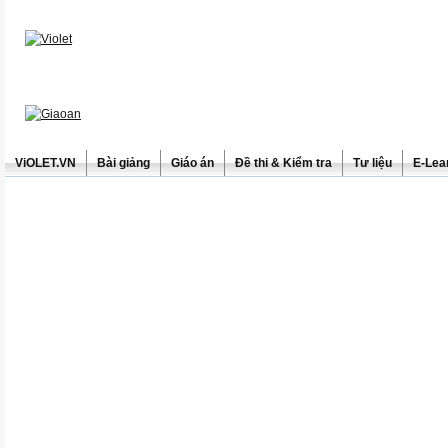
ViOLET.VN
Bài giảng
Giáo án
Đề thi & Kiểm tra
Tư liệu
E-Lea