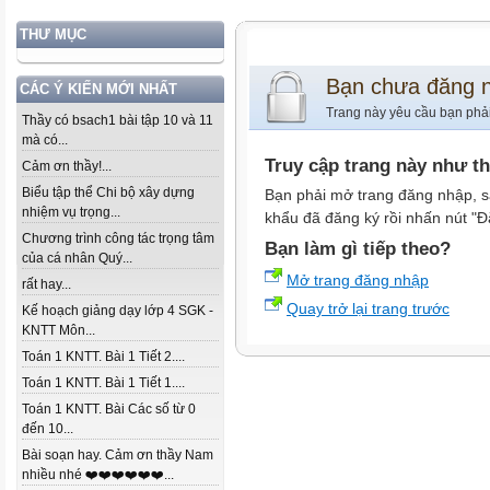
THƯ MỤC
Bạn chưa đăng 
CÁC Ý KIẾN MỚI NHẤT
Trang này yêu cầu bạn phả
Thầy có bsach1 bài tập 10 và 11
mà có...
Truy cập trang này như t
Cảm ơn thầy!...
Biểu tập thể Chi bộ xây dựng
Bạn phải mở trang đăng nhập, s
nhiệm vụ trọng...
khẩu đã đăng ký rồi nhấn nút "Đ
Chương trình công tác trọng tâm
Bạn làm gì tiếp theo?
của cá nhân Quý...
Mở trang đăng nhập
rất hay...
Quay trở lại trang trước
Kế hoạch giảng dạy lớp 4 SGK -
KNTT Môn...
Toán 1 KNTT. Bài 1 Tiết 2....
Toán 1 KNTT. Bài 1 Tiết 1....
Toán 1 KNTT. Bài Các số từ 0
đến 10...
Bài soạn hay. Cảm ơn thầy Nam
nhiều nhé ❤️❤️❤️❤️❤️❤️...