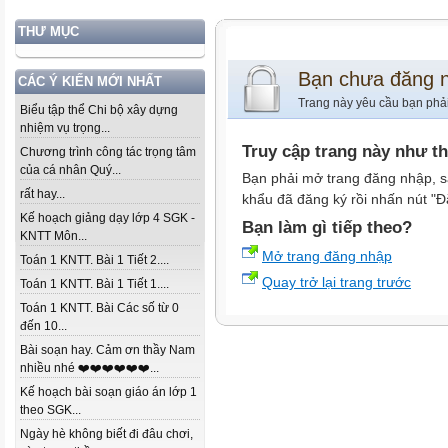
THƯ MỤC
Bạn chưa đăng 
CÁC Ý KIẾN MỚI NHẤT
Trang này yêu cầu bạn phả
Biểu tập thể Chi bộ xây dựng
nhiệm vụ trọng...
Truy cập trang này như t
Chương trình công tác trọng tâm
của cá nhân Quý...
Bạn phải mở trang đăng nhập, s
rất hay...
khẩu đã đăng ký rồi nhấn nút "Đ
Kế hoạch giảng dạy lớp 4 SGK -
Bạn làm gì tiếp theo?
KNTT Môn...
Mở trang đăng nhập
Toán 1 KNTT. Bài 1 Tiết 2....
Quay trở lại trang trước
Toán 1 KNTT. Bài 1 Tiết 1....
Toán 1 KNTT. Bài Các số từ 0
đến 10...
Bài soạn hay. Cảm ơn thầy Nam
nhiều nhé ❤️❤️❤️❤️❤️❤️...
Kế hoạch bài soạn giáo án lớp 1
theo SGK...
Ngày hè không biết đi đâu chơi,