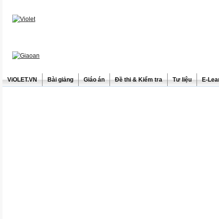
ViOLET.VN
Bài giảng
Giáo án
Đề thi & Kiểm tra
Tư liệu
E-Lea