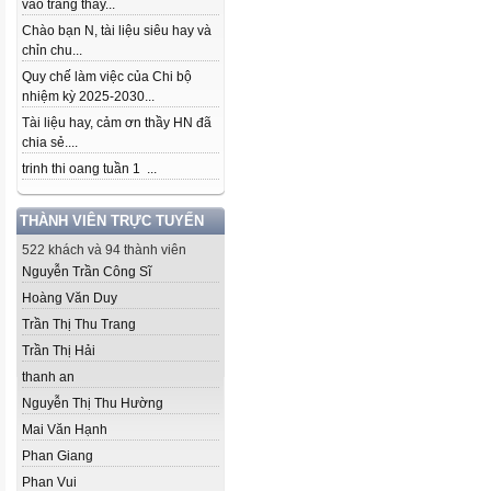
vào trang thầy...
Chào bạn N, tài liệu siêu hay và
chỉn chu...
Quy chế làm việc của Chi bộ
nhiệm kỳ 2025-2030...
Tài liệu hay, cảm ơn thầy HN đã
chia sẻ....
trinh thi oang tuần 1 ...
THÀNH VIÊN TRỰC TUYẾN
522 khách và 94 thành viên
Nguyễn Trần Công Sĩ
Hoàng Văn Duy
Trần Thị Thu Trang
Trần Thị Hải
thanh an
Nguyễn Thị Thu Hường
Mai Văn Hạnh
Phan Giang
Phan Vui