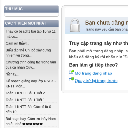
THƯ MỤC
Bạn chưa đăng 
CÁC Ý KIẾN MỚI NHẤT
Trang này yêu cầu bạn phả
Thầy có bsach1 bài tập 10 và 11
mà có...
Truy cập trang này như t
Cảm ơn thầy!...
Biểu tập thể Chi bộ xây dựng
Bạn phải mở trang đăng nhập, s
nhiệm vụ trọng...
khẩu đã đăng ký rồi nhấn nút "Đ
Chương trình công tác trọng tâm
Bạn làm gì tiếp theo?
của cá nhân Quý...
Mở trang đăng nhập
rất hay...
Quay trở lại trang trước
Kế hoạch giảng dạy lớp 4 SGK -
KNTT Môn...
Toán 1 KNTT. Bài 1 Tiết 2....
Toán 1 KNTT. Bài 1 Tiết 1....
Toán 1 KNTT. Bài Các số từ 0
đến 10...
Bài soạn hay. Cảm ơn thầy Nam
nhiều nhé ❤️❤️❤️❤️❤️❤️...