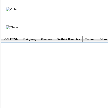
ViOLET.VN
Bài giảng
Giáo án
Đề thi & Kiểm tra
Tư liệu
E-Lea