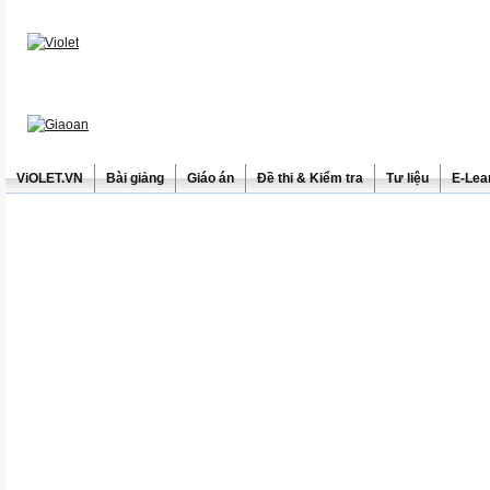
ViOLET.VN
Bài giảng
Giáo án
Đề thi & Kiểm tra
Tư liệu
E-Lea