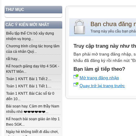
THƯ MỤC
Bạn chưa đăng 
CÁC Ý KIẾN MỚI NHẤT
Trang này yêu cầu bạn phả
Biểu tập thể Chi bộ xây dựng
nhiệm vụ trọng...
Truy cập trang này như t
Chương trình công tác trọng tâm
của cá nhân Quý...
Bạn phải mở trang đăng nhập, s
rất hay...
khẩu đã đăng ký rồi nhấn nút "Đ
Kế hoạch giảng dạy lớp 4 SGK -
Bạn làm gì tiếp theo?
KNTT Môn...
Mở trang đăng nhập
Toán 1 KNTT. Bài 1 Tiết 2....
Quay trở lại trang trước
Toán 1 KNTT. Bài 1 Tiết 1....
Toán 1 KNTT. Bài Các số từ 0
đến 10...
Bài soạn hay. Cảm ơn thầy Nam
nhiều nhé ❤️❤️❤️❤️❤️❤️...
Kế hoạch bài soạn giáo án lớp 1
theo SGK...
Ngày hè không biết đi đâu chơi,