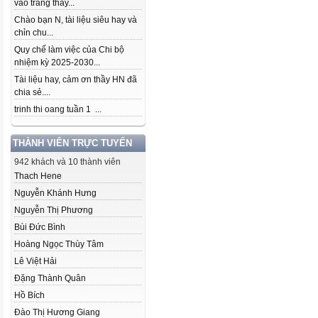
vào trang thầy...
Chào bạn N, tài liệu siêu hay và
chỉn chu...
Quy chế làm việc của Chi bộ
nhiệm kỳ 2025-2030...
Tài liệu hay, cảm ơn thầy HN đã
chia sẻ....
trinh thi oang tuần 1 ...
THÀNH VIÊN TRỰC TUYẾN
942 khách và 10 thành viên
Thach Hene
Nguyễn Khánh Hưng
Nguyễn Thị Phương
Bùi Đức Bình
Hoàng Ngọc Thùy Tâm
Lê Việt Hải
Đặng Thành Quân
Hồ Bích
Đào Thị Hương Giang