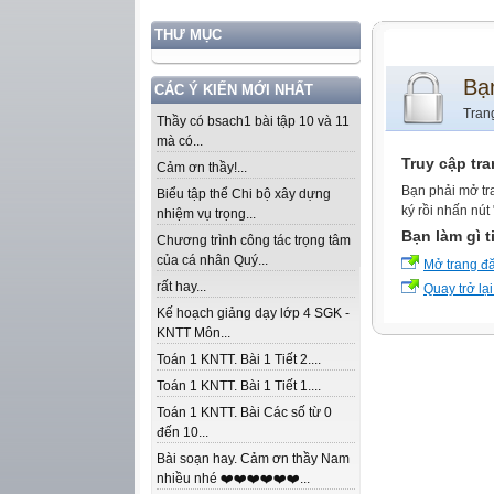
THƯ MỤC
Bạ
CÁC Ý KIẾN MỚI NHẤT
Tran
Thầy có bsach1 bài tập 10 và 11
mà có...
Truy cập tr
Cảm ơn thầy!...
Bạn phải mở tr
Biểu tập thể Chi bộ xây dựng
ký rồi nhấn nút
nhiệm vụ trọng...
Bạn làm gì t
Chương trình công tác trọng tâm
của cá nhân Quý...
Mở trang đ
rất hay...
Quay trở lại
Kế hoạch giảng dạy lớp 4 SGK -
KNTT Môn...
Toán 1 KNTT. Bài 1 Tiết 2....
Toán 1 KNTT. Bài 1 Tiết 1....
Toán 1 KNTT. Bài Các số từ 0
đến 10...
Bài soạn hay. Cảm ơn thầy Nam
nhiều nhé ❤️❤️❤️❤️❤️❤️...