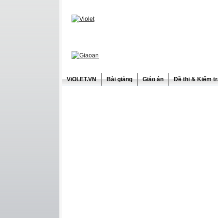
ViOLET.VN
Bài giảng
Giáo án
Đề thi & Kiểm t