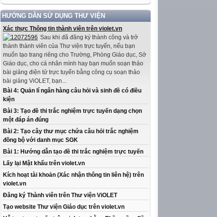
HƯỚNG DẪN SỬ DỤNG THƯ VIỆN
Xác thực Thông tin thành viên trên violet.vn
Sau khi đã đăng ký thành công và trở
thành thành viên của Thư viện trực tuyến, nếu bạn
muốn tạo trang riêng cho Trường, Phòng Giáo dục, Sở
Giáo dục, cho cá nhân mình hay bạn muốn soạn thảo
bài giảng điện tử trực tuyến bằng công cụ soạn thảo
bài giảng ViOLET, bạn...
Bài 4: Quản lí ngân hàng câu hỏi và sinh đề có điều
kiện
Bài 3: Tạo đề thi trắc nghiệm trực tuyến dạng chọn
một đáp án đúng
Bài 2: Tạo cây thư mục chứa câu hỏi trắc nghiệm
đồng bộ với danh mục SGK
Bài 1: Hướng dẫn tạo đề thi trắc nghiệm trực tuyến
Lấy lại Mật khẩu trên violet.vn
Kích hoạt tài khoản (Xác nhận thông tin liên hệ) trên
violet.vn
Đăng ký Thành viên trên Thư viện ViOLET
Tạo website Thư viện Giáo dục trên violet.vn