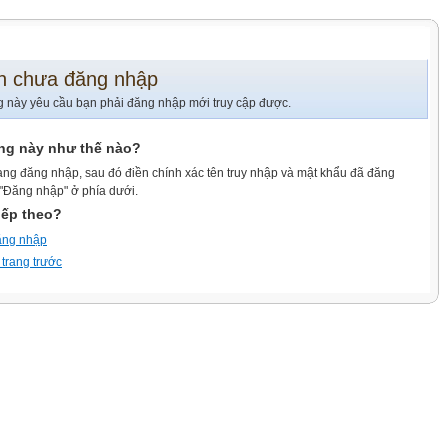
n chưa đăng nhập
g này yêu cầu bạn phải đăng nhập mới truy cập được.
ang này như thế nào?
ang đăng nhập, sau đó điền chính xác tên truy nhập và mật khẩu đã đăng
 "Đăng nhập" ở phía dưới.
iếp theo?
ăng nhập
 trang trước