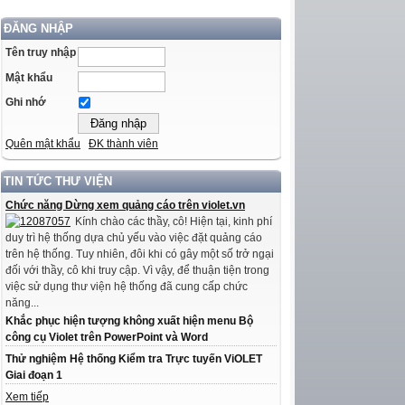
ĐĂNG NHẬP
Tên truy nhập
Mật khẩu
Ghi nhớ
Quên mật khẩu
ĐK thành viên
TIN TỨC THƯ VIỆN
Chức năng Dừng xem quảng cáo trên violet.vn
Kính chào các thầy, cô! Hiện tại, kinh phí
duy trì hệ thống dựa chủ yếu vào việc đặt quảng cáo
trên hệ thống. Tuy nhiên, đôi khi có gây một số trở ngại
đối với thầy, cô khi truy cập. Vì vậy, để thuận tiện trong
việc sử dụng thư viện hệ thống đã cung cấp chức
năng...
Khắc phục hiện tượng không xuất hiện menu Bộ
công cụ Violet trên PowerPoint và Word
Thử nghiệm Hệ thống Kiểm tra Trực tuyến ViOLET
Giai đoạn 1
Xem tiếp