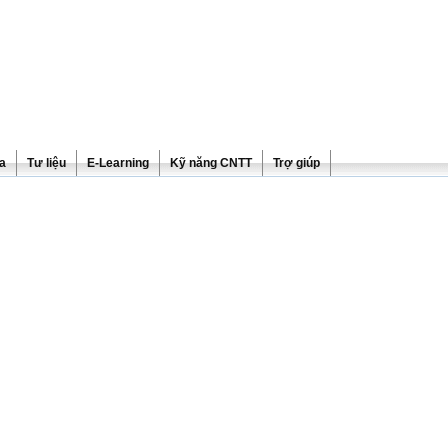
ra
Tư liệu
E-Learning
Kỹ năng CNTT
Trợ giúp