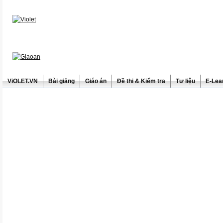
ViOLET.VN
Bài giảng
Giáo án
Đề thi & Kiểm tra
Tư liệu
E-Lea