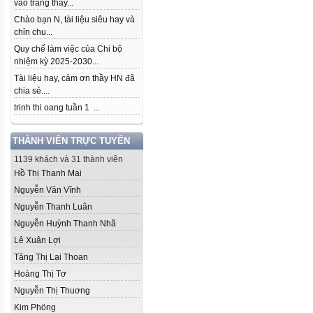
vào trang thầy...
Chào bạn N, tài liệu siêu hay và
chỉn chu...
Quy chế làm việc của Chi bộ
nhiệm kỳ 2025-2030...
Tài liệu hay, cảm ơn thầy HN đã
chia sẻ....
trinh thi oang tuần 1 ...
THÀNH VIÊN TRỰC TUYẾN
1139 khách và 31 thành viên
Hồ Thị Thanh Mai
Nguyễn Văn Vĩnh
Nguyễn Thanh Luân
Nguyễn Huỳnh Thanh Nhã
Lê Xuân Lợi
Tăng Thị Lại Thoan
Hoàng Thị Tơ
Nguyễn Thị Thuơng
Kim Phöng