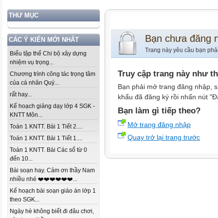
THƯ MỤC
Bạn chưa đăng 
CÁC Ý KIẾN MỚI NHẤT
Trang này yêu cầu bạn phả
Biểu tập thể Chi bộ xây dựng
nhiệm vụ trọng...
Truy cập trang này như t
Chương trình công tác trọng tâm
của cá nhân Quý...
Bạn phải mở trang đăng nhập, s
rất hay...
khẩu đã đăng ký rồi nhấn nút "Đ
Kế hoạch giảng dạy lớp 4 SGK -
Bạn làm gì tiếp theo?
KNTT Môn...
Mở trang đăng nhập
Toán 1 KNTT. Bài 1 Tiết 2....
Quay trở lại trang trước
Toán 1 KNTT. Bài 1 Tiết 1....
Toán 1 KNTT. Bài Các số từ 0
đến 10...
Bài soạn hay. Cảm ơn thầy Nam
nhiều nhé ❤️❤️❤️❤️❤️❤️...
Kế hoạch bài soạn giáo án lớp 1
theo SGK...
Ngày hè không biết đi đâu chơi,