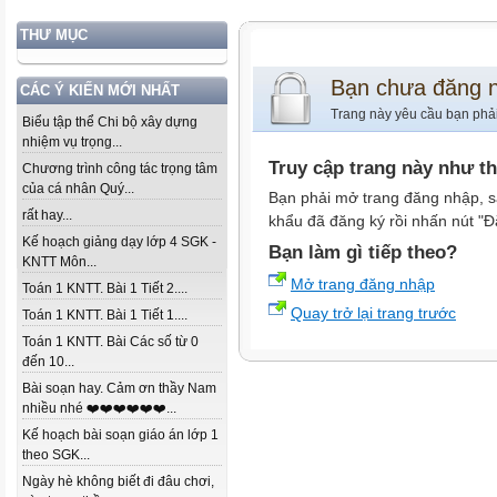
THƯ MỤC
Bạn chưa đăng 
CÁC Ý KIẾN MỚI NHẤT
Trang này yêu cầu bạn phả
Biểu tập thể Chi bộ xây dựng
nhiệm vụ trọng...
Truy cập trang này như t
Chương trình công tác trọng tâm
của cá nhân Quý...
Bạn phải mở trang đăng nhập, s
rất hay...
khẩu đã đăng ký rồi nhấn nút "Đ
Kế hoạch giảng dạy lớp 4 SGK -
Bạn làm gì tiếp theo?
KNTT Môn...
Mở trang đăng nhập
Toán 1 KNTT. Bài 1 Tiết 2....
Quay trở lại trang trước
Toán 1 KNTT. Bài 1 Tiết 1....
Toán 1 KNTT. Bài Các số từ 0
đến 10...
Bài soạn hay. Cảm ơn thầy Nam
nhiều nhé ❤️❤️❤️❤️❤️❤️...
Kế hoạch bài soạn giáo án lớp 1
theo SGK...
Ngày hè không biết đi đâu chơi,