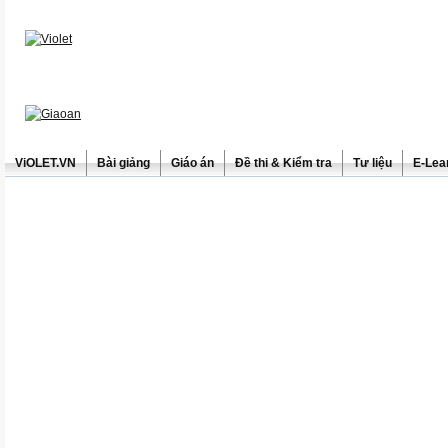
ViOLET.VN
Bài giảng
Giáo án
Đề thi & Kiểm tra
Tư liệu
E-Lea