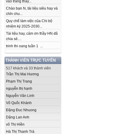
vào trang thầy...
Chào bạn N, tài liệu siêu hay và
chỉn chu...
Quy chế làm việc của Chi bộ
nhiệm kỳ 2025-2030...
Tài liệu hay, cảm ơn thầy HN đã
chia sẻ....
trinh thi oang tuần 1 ...
THÀNH VIÊN TRỰC TUYẾN
517 khách và 33 thành viên
Trần Thị Mai Hương
Phạm Thị Trang
nguyễn thị hạnh
Nguyễn Văn Linh
Võ Quốc Khánh
Đặng Đuc Nhuong
Dặng Lan Anh
võ Thị Hiền
Hà Thị Thanh Trà