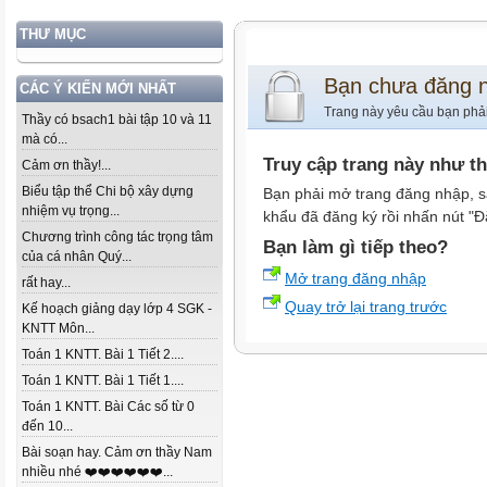
THƯ MỤC
Bạn chưa đăng 
CÁC Ý KIẾN MỚI NHẤT
Trang này yêu cầu bạn phả
Thầy có bsach1 bài tập 10 và 11
mà có...
Truy cập trang này như t
Cảm ơn thầy!...
Biểu tập thể Chi bộ xây dựng
Bạn phải mở trang đăng nhập, s
nhiệm vụ trọng...
khẩu đã đăng ký rồi nhấn nút "Đ
Chương trình công tác trọng tâm
Bạn làm gì tiếp theo?
của cá nhân Quý...
Mở trang đăng nhập
rất hay...
Quay trở lại trang trước
Kế hoạch giảng dạy lớp 4 SGK -
KNTT Môn...
Toán 1 KNTT. Bài 1 Tiết 2....
Toán 1 KNTT. Bài 1 Tiết 1....
Toán 1 KNTT. Bài Các số từ 0
đến 10...
Bài soạn hay. Cảm ơn thầy Nam
nhiều nhé ❤️❤️❤️❤️❤️❤️...