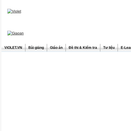
ViOLET.VN
Bài giảng
Giáo án
Đề thi & Kiểm tra
Tư liệu
E-Lea