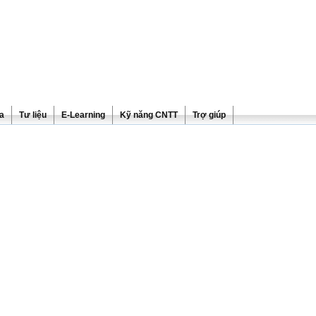
ra
Tư liệu
E-Learning
Kỹ năng CNTT
Trợ giúp