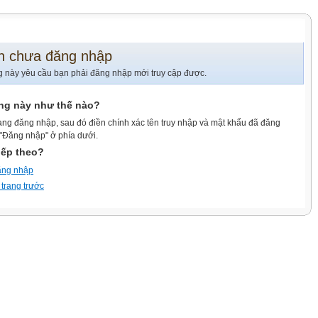
n chưa đăng nhập
g này yêu cầu bạn phải đăng nhập mới truy cập được.
ang này như thế nào?
ang đăng nhập, sau đó điền chính xác tên truy nhập và mật khẩu đã đăng
 "Đăng nhập" ở phía dưới.
iếp theo?
ăng nhập
 trang trước