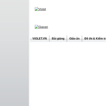
ViOLET.VN
Bài giảng
Giáo án
Đề thi & Kiểm t