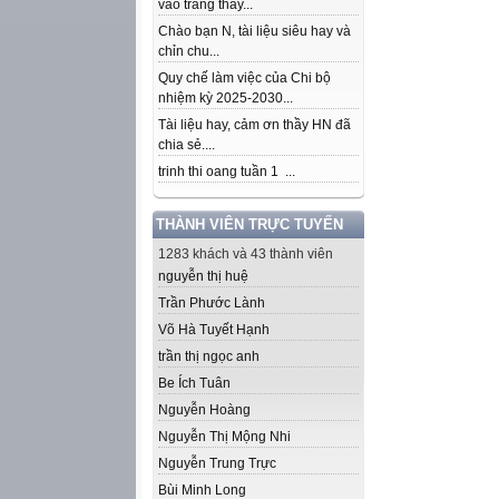
vào trang thầy...
Chào bạn N, tài liệu siêu hay và
chỉn chu...
Quy chế làm việc của Chi bộ
nhiệm kỳ 2025-2030...
Tài liệu hay, cảm ơn thầy HN đã
chia sẻ....
trinh thi oang tuần 1 ...
THÀNH VIÊN TRỰC TUYẾN
1283 khách và 43 thành viên
nguyễn thị huệ
Trần Phước Lành
Võ Hà Tuyết Hạnh
trần thị ngọc anh
Be Ích Tuân
Nguyễn Hoàng
Nguyễn Thị Mộng Nhi
Nguyễn Trung Trực
Bùi Minh Long