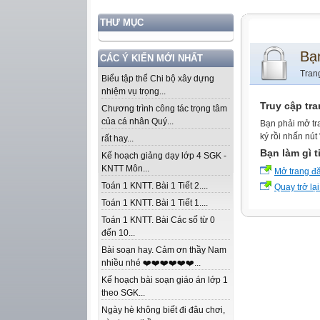
THƯ MỤC
Bạ
CÁC Ý KIẾN MỚI NHẤT
Tran
Biểu tập thể Chi bộ xây dựng
nhiệm vụ trọng...
Truy cập tr
Chương trình công tác trọng tâm
của cá nhân Quý...
Bạn phải mở tr
ký rồi nhấn nút
rất hay...
Bạn làm gì t
Kế hoạch giảng dạy lớp 4 SGK -
KNTT Môn...
Mở trang đ
Toán 1 KNTT. Bài 1 Tiết 2....
Quay trở lại
Toán 1 KNTT. Bài 1 Tiết 1....
Toán 1 KNTT. Bài Các số từ 0
đến 10...
Bài soạn hay. Cảm ơn thầy Nam
nhiều nhé ❤️❤️❤️❤️❤️❤️...
Kế hoạch bài soạn giáo án lớp 1
theo SGK...
Ngày hè không biết đi đâu chơi,