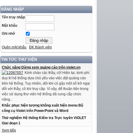
ĐĂNG NHẬP
Tên truy nhập
Mật khẩu
Ghi nhớ
Quên mật khẩu
ĐK thành viên
TIN TỨC THƯ VIỆN
Chức năng Dừng xem quảng cáo trên violet.vn
Kính chào các thầy, cô! Hiện tại, kinh phí
duy trì hệ thống dựa chủ yếu vào việc đặt quảng cáo
trên hệ thống. Tuy nhiên, đôi khi có gây một số trở ngại
đối với thầy, cô khi truy cập. Vì vậy, để thuận tiện trong
việc sử dụng thư viện hệ thống đã cung cấp chức
năng...
Khắc phục hiện tượng không xuất hiện menu Bộ
công cụ Violet trên PowerPoint và Word
Thử nghiệm Hệ thống Kiểm tra Trực tuyến ViOLET
Giai đoạn 1
Xem tiếp