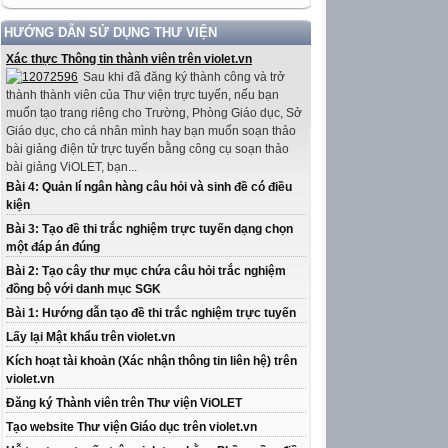
HƯỚNG DẪN SỬ DỤNG THƯ VIỆN
Xác thực Thông tin thành viên trên violet.vn
Sau khi đã đăng ký thành công và trở
thành thành viên của Thư viện trực tuyến, nếu bạn
muốn tạo trang riêng cho Trường, Phòng Giáo dục, Sở
Giáo dục, cho cá nhân mình hay bạn muốn soạn thảo
bài giảng điện tử trực tuyến bằng công cụ soạn thảo
bài giảng ViOLET, bạn...
Bài 4: Quản lí ngân hàng câu hỏi và sinh đề có điều
kiện
Bài 3: Tạo đề thi trắc nghiệm trực tuyến dạng chọn
một đáp án đúng
Bài 2: Tạo cây thư mục chứa câu hỏi trắc nghiệm
đồng bộ với danh mục SGK
Bài 1: Hướng dẫn tạo đề thi trắc nghiệm trực tuyến
Lấy lại Mật khẩu trên violet.vn
Kích hoạt tài khoản (Xác nhận thông tin liên hệ) trên
violet.vn
Đăng ký Thành viên trên Thư viện ViOLET
Tạo website Thư viện Giáo dục trên violet.vn