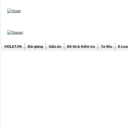
ViOLET.VN
Bài giảng
Giáo án
Đề thi & Kiểm tra
Tư liệu
E-Lea