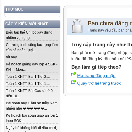
THƯ MỤC
Bạn chưa đăng 
CÁC Ý KIẾN MỚI NHẤT
Trang này yêu cầu bạn phả
Biểu tập thể Chi bộ xây dựng
nhiệm vụ trọng...
Truy cập trang này như t
Chương trình công tác trọng tâm
của cá nhân Quý...
Bạn phải mở trang đăng nhập, s
rất hay...
khẩu đã đăng ký rồi nhấn nút "Đ
Kế hoạch giảng dạy lớp 4 SGK -
Bạn làm gì tiếp theo?
KNTT Môn...
Mở trang đăng nhập
Toán 1 KNTT. Bài 1 Tiết 2....
Quay trở lại trang trước
Toán 1 KNTT. Bài 1 Tiết 1....
Toán 1 KNTT. Bài Các số từ 0
đến 10...
Bài soạn hay. Cảm ơn thầy Nam
nhiều nhé ❤️❤️❤️❤️❤️❤️...
Kế hoạch bài soạn giáo án lớp 1
theo SGK...
Ngày hè không biết đi đâu chơi,