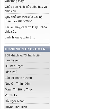
vào trang thầy...
Chào bạn N, tài liệu siêu hay và
chỉn chu...
Quy chế làm việc của Chi bộ
nhiệm kỳ 2025-2030...
Tài liệu hay, cảm ơn thầy HN đã
chia sẻ....
trinh thi oang tuần 1 ...
THÀNH VIÊN TRỰC TUYẾN
808 khách và 73 thành viên
trần thị yến
Bùi Văn Trệch
Đình Phú
tràn thị thanh hương
Nguyễn Thành Xinh
Mạnh Thị Hồng Thúy
Vũ Thị Lê
Hồ Ngọc Nhân
Huỳnh Thái Bình