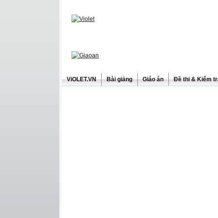
ViOLET.VN
Bài giảng
Giáo án
Đề thi & Kiểm t