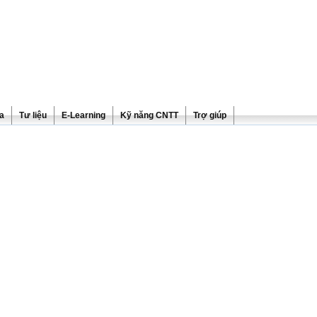
ra
Tư liệu
E-Learning
Kỹ năng CNTT
Trợ giúp