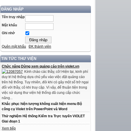
ĐĂNG NHẬP
Tên truy nhập
Mật khẩu
Ghi nhớ
Quên mật khẩu
ĐK thành viên
TIN TỨC THƯ VIỆN
Chức năng Dừng xem quảng cáo trên violet.vn
Kính chào các thầy, cô! Hiện tại, kinh phí
duy trì hệ thống dựa chủ yếu vào việc đặt quảng cáo
trên hệ thống. Tuy nhiên, đôi khi có gây một số trở ngại
đối với thầy, cô khi truy cập. Vì vậy, để thuận tiện trong
việc sử dụng thư viện hệ thống đã cung cấp chức
năng...
Khắc phục hiện tượng không xuất hiện menu Bộ
công cụ Violet trên PowerPoint và Word
Thử nghiệm Hệ thống Kiểm tra Trực tuyến ViOLET
Giai đoạn 1
Xem tiếp