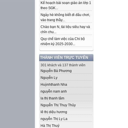
Kế hoạch bài soạn giáo án lớp 1
theo SGK...
Ngày hè không biết đi đâu chơi,
vào trang thầy...
Chào bạn N, tài liệu siêu hay và
chỉn chu...
Quy chế làm việc của Chi bộ
nhiệm kỳ 2025-2030...
THÀNH VIÊN TRỰC TUYẾN
301 khách và 137 thành viên
Nguyễn Bá Phương
Nguyễn Ly
Huỳnhthanh Nha
nguyễn nam anh
la thị thanh tâm
Nguyễn Thị Thuy Thủy
lê thị diệu hương
nguyễn Thị Ly La
Hà Thị Thuỷ