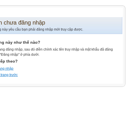
n chưa đăng nhập
g này yêu cầu bạn phải đăng nhập mới truy cập được.
ang này như thế nào?
ang đăng nhập, sau đó điền chính xác tên truy nhập và mật khẩu đã đăng
 "Đăng nhập" ở phía dưới.
iếp theo?
ăng nhập
 trang trước