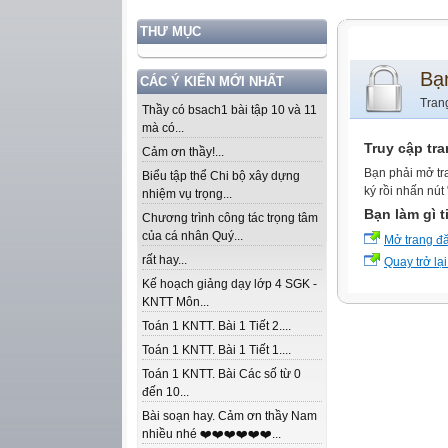
THƯ MỤC
Bạ
CÁC Ý KIẾN MỚI NHẤT
Tran
Thầy có bsach1 bài tập 10 và 11
mà có...
Truy cập tr
Cảm ơn thầy!...
Bạn phải mở tr
Biểu tập thể Chi bộ xây dựng
ký rồi nhấn nút
nhiệm vụ trọng...
Bạn làm gì t
Chương trình công tác trọng tâm
của cá nhân Quý...
Mở trang đ
rất hay...
Quay trở lại
Kế hoạch giảng dạy lớp 4 SGK -
KNTT Môn...
Toán 1 KNTT. Bài 1 Tiết 2....
Toán 1 KNTT. Bài 1 Tiết 1....
Toán 1 KNTT. Bài Các số từ 0
đến 10...
Bài soạn hay. Cảm ơn thầy Nam
nhiều nhé ❤️❤️❤️❤️❤️❤️...