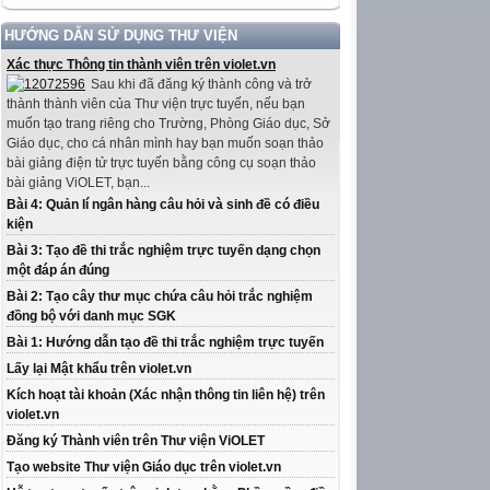
HƯỚNG DẪN SỬ DỤNG THƯ VIỆN
Xác thực Thông tin thành viên trên violet.vn
Sau khi đã đăng ký thành công và trở
thành thành viên của Thư viện trực tuyến, nếu bạn
muốn tạo trang riêng cho Trường, Phòng Giáo dục, Sở
Giáo dục, cho cá nhân mình hay bạn muốn soạn thảo
bài giảng điện tử trực tuyến bằng công cụ soạn thảo
bài giảng ViOLET, bạn...
Bài 4: Quản lí ngân hàng câu hỏi và sinh đề có điều
kiện
Bài 3: Tạo đề thi trắc nghiệm trực tuyến dạng chọn
một đáp án đúng
Bài 2: Tạo cây thư mục chứa câu hỏi trắc nghiệm
đồng bộ với danh mục SGK
Bài 1: Hướng dẫn tạo đề thi trắc nghiệm trực tuyến
Lấy lại Mật khẩu trên violet.vn
Kích hoạt tài khoản (Xác nhận thông tin liên hệ) trên
violet.vn
Đăng ký Thành viên trên Thư viện ViOLET
Tạo website Thư viện Giáo dục trên violet.vn