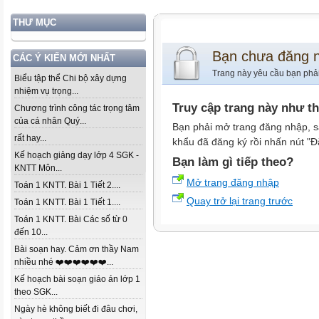
THƯ MỤC
Bạn chưa đăng 
CÁC Ý KIẾN MỚI NHẤT
Trang này yêu cầu bạn phả
Biểu tập thể Chi bộ xây dựng
nhiệm vụ trọng...
Truy cập trang này như t
Chương trình công tác trọng tâm
của cá nhân Quý...
Bạn phải mở trang đăng nhập, s
rất hay...
khẩu đã đăng ký rồi nhấn nút "Đ
Kế hoạch giảng dạy lớp 4 SGK -
Bạn làm gì tiếp theo?
KNTT Môn...
Mở trang đăng nhập
Toán 1 KNTT. Bài 1 Tiết 2....
Quay trở lại trang trước
Toán 1 KNTT. Bài 1 Tiết 1....
Toán 1 KNTT. Bài Các số từ 0
đến 10...
Bài soạn hay. Cảm ơn thầy Nam
nhiều nhé ❤️❤️❤️❤️❤️❤️...
Kế hoạch bài soạn giáo án lớp 1
theo SGK...
Ngày hè không biết đi đâu chơi,