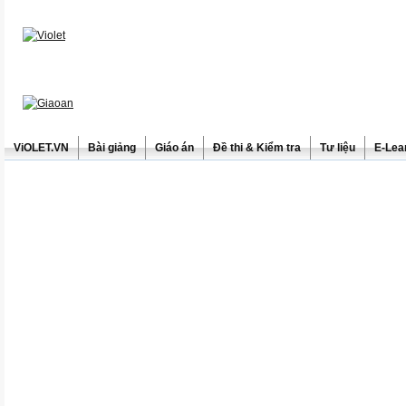
ViOLET.VN
Bài giảng
Giáo án
Đề thi & Kiểm tra
Tư liệu
E-Lea