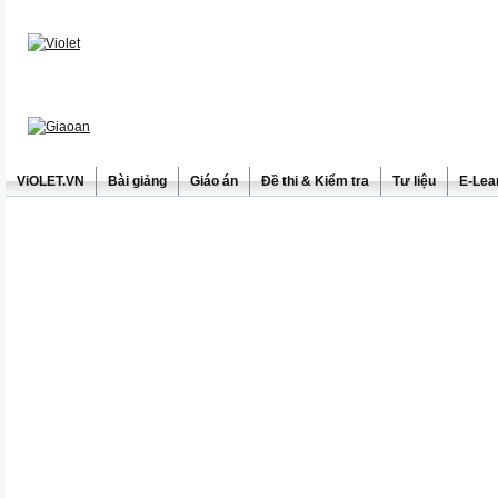
ViOLET.VN
Bài giảng
Giáo án
Đề thi & Kiểm tra
Tư liệu
E-Lea