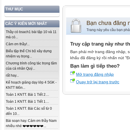
THƯ MỤC
Bạn chưa đăng 
CÁC Ý KIẾN MỚI NHẤT
Trang này yêu cầu bạn phả
Thầy có bsach1 bài tập 10 và 11
mà có...
Truy cập trang này như t
Cảm ơn thầy!...
Biểu tập thể Chi bộ xây dựng
Bạn phải mở trang đăng nhập, s
nhiệm vụ trọng...
khẩu đã đăng ký rồi nhấn nút "Đ
Chương trình công tác trọng tâm
Bạn làm gì tiếp theo?
của cá nhân Quý...
Mở trang đăng nhập
rất hay...
Quay trở lại trang trước
Kế hoạch giảng dạy lớp 4 SGK -
KNTT Môn...
Toán 1 KNTT. Bài 1 Tiết 2....
Toán 1 KNTT. Bài 1 Tiết 1....
Toán 1 KNTT. Bài Các số từ 0
đến 10...
Bài soạn hay. Cảm ơn thầy Nam
nhiều nhé ❤️❤️❤️❤️❤️❤️...