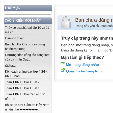
THƯ MỤC
Bạn chưa đăng 
CÁC Ý KIẾN MỚI NHẤT
Trang này yêu cầu bạn phả
Thầy có bsach1 bài tập 10 và 11
mà có...
Truy cập trang này như t
Cảm ơn thầy!...
Biểu tập thể Chi bộ xây dựng
Bạn phải mở trang đăng nhập, s
nhiệm vụ trọng...
khẩu đã đăng ký rồi nhấn nút "Đ
Chương trình công tác trọng tâm
Bạn làm gì tiếp theo?
của cá nhân Quý...
Mở trang đăng nhập
rất hay...
Quay trở lại trang trước
Kế hoạch giảng dạy lớp 4 SGK -
KNTT Môn...
Toán 1 KNTT. Bài 1 Tiết 2....
Toán 1 KNTT. Bài 1 Tiết 1....
Toán 1 KNTT. Bài Các số từ 0
đến 10...
Bài soạn hay. Cảm ơn thầy Nam
nhiều nhé ❤️❤️❤️❤️❤️❤️...