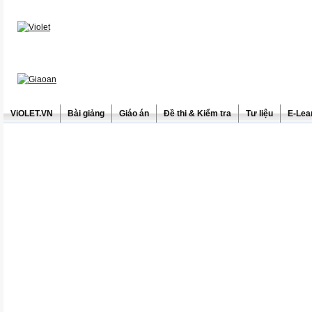
ViOLET.VN
Bài giảng
Giáo án
Đề thi & Kiểm tra
Tư liệu
E-Lea