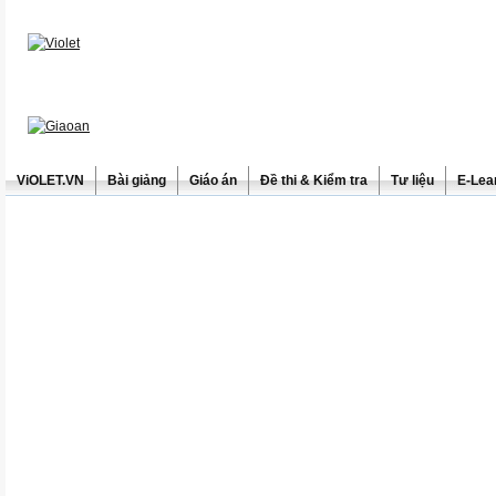
ViOLET.VN
Bài giảng
Giáo án
Đề thi & Kiểm tra
Tư liệu
E-Lea