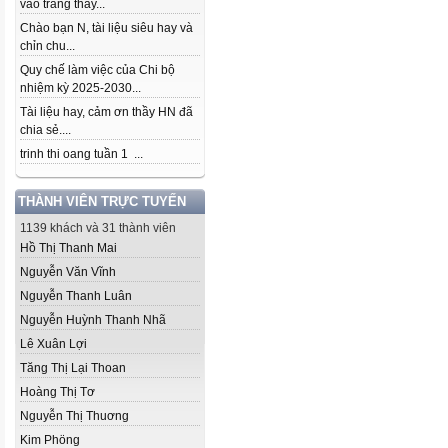
vào trang thầy...
Chào bạn N, tài liệu siêu hay và
chỉn chu...
Quy chế làm việc của Chi bộ
nhiệm kỳ 2025-2030...
Tài liệu hay, cảm ơn thầy HN đã
chia sẻ....
trinh thi oang tuần 1 ...
THÀNH VIÊN TRỰC TUYẾN
1139 khách và 31 thành viên
Hồ Thị Thanh Mai
Nguyễn Văn Vĩnh
Nguyễn Thanh Luân
Nguyễn Huỳnh Thanh Nhã
Lê Xuân Lợi
Tăng Thị Lại Thoan
Hoàng Thị Tơ
Nguyễn Thị Thuơng
Kim Phöng