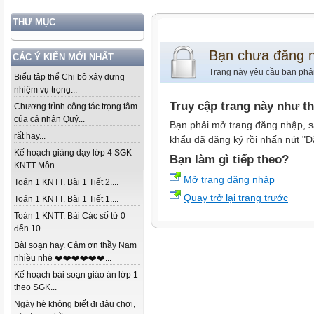
THƯ MỤC
Bạn chưa đăng 
CÁC Ý KIẾN MỚI NHẤT
Trang này yêu cầu bạn phả
Biểu tập thể Chi bộ xây dựng
nhiệm vụ trọng...
Truy cập trang này như t
Chương trình công tác trọng tâm
của cá nhân Quý...
Bạn phải mở trang đăng nhập, s
rất hay...
khẩu đã đăng ký rồi nhấn nút "Đ
Kế hoạch giảng dạy lớp 4 SGK -
Bạn làm gì tiếp theo?
KNTT Môn...
Mở trang đăng nhập
Toán 1 KNTT. Bài 1 Tiết 2....
Quay trở lại trang trước
Toán 1 KNTT. Bài 1 Tiết 1....
Toán 1 KNTT. Bài Các số từ 0
đến 10...
Bài soạn hay. Cảm ơn thầy Nam
nhiều nhé ❤️❤️❤️❤️❤️❤️...
Kế hoạch bài soạn giáo án lớp 1
theo SGK...
Ngày hè không biết đi đâu chơi,