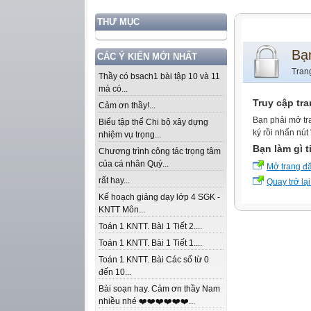
THƯ MỤC
Bạ
CÁC Ý KIẾN MỚI NHẤT
Tran
Thầy có bsach1 bài tập 10 và 11
mà có...
Truy cập tr
Cảm ơn thầy!...
Bạn phải mở tr
Biểu tập thể Chi bộ xây dựng
ký rồi nhấn nút
nhiệm vụ trọng...
Bạn làm gì t
Chương trình công tác trọng tâm
của cá nhân Quý...
Mở trang đ
rất hay...
Quay trở lại
Kế hoạch giảng dạy lớp 4 SGK -
KNTT Môn...
Toán 1 KNTT. Bài 1 Tiết 2....
Toán 1 KNTT. Bài 1 Tiết 1....
Toán 1 KNTT. Bài Các số từ 0
đến 10...
Bài soạn hay. Cảm ơn thầy Nam
nhiều nhé ❤️❤️❤️❤️❤️❤️...