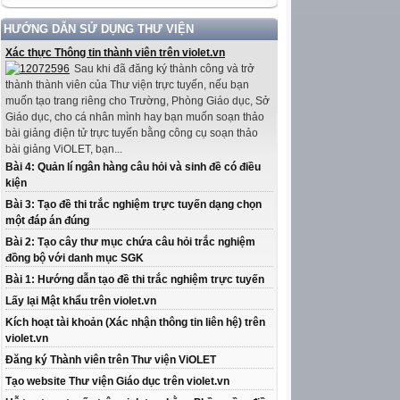
HƯỚNG DẪN SỬ DỤNG THƯ VIỆN
Xác thực Thông tin thành viên trên violet.vn
Sau khi đã đăng ký thành công và trở
thành thành viên của Thư viện trực tuyến, nếu bạn
muốn tạo trang riêng cho Trường, Phòng Giáo dục, Sở
Giáo dục, cho cá nhân mình hay bạn muốn soạn thảo
bài giảng điện tử trực tuyến bằng công cụ soạn thảo
bài giảng ViOLET, bạn...
Bài 4: Quản lí ngân hàng câu hỏi và sinh đề có điều
kiện
Bài 3: Tạo đề thi trắc nghiệm trực tuyến dạng chọn
một đáp án đúng
Bài 2: Tạo cây thư mục chứa câu hỏi trắc nghiệm
đồng bộ với danh mục SGK
Bài 1: Hướng dẫn tạo đề thi trắc nghiệm trực tuyến
Lấy lại Mật khẩu trên violet.vn
Kích hoạt tài khoản (Xác nhận thông tin liên hệ) trên
violet.vn
Đăng ký Thành viên trên Thư viện ViOLET
Tạo website Thư viện Giáo dục trên violet.vn