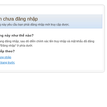
n chưa đăng nhập
g này yêu cầu bạn phải đăng nhập mới truy cập được.
ang này như thế nào?
ang đăng nhập, sau đó điền chính xác tên truy nhập và mật khẩu đã đăng
 "Đăng nhập" ở phía dưới.
iếp theo?
ăng nhập
 trang trước