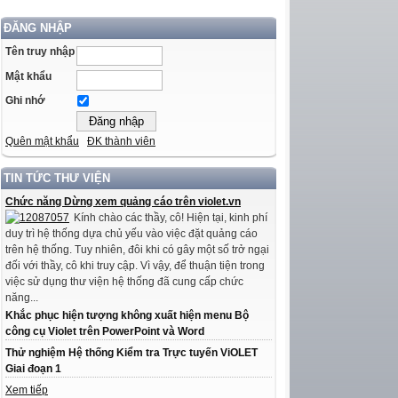
ĐĂNG NHẬP
Tên truy nhập
Mật khẩu
Ghi nhớ
Quên mật khẩu
ĐK thành viên
TIN TỨC THƯ VIỆN
Chức năng Dừng xem quảng cáo trên violet.vn
Kính chào các thầy, cô! Hiện tại, kinh phí
duy trì hệ thống dựa chủ yếu vào việc đặt quảng cáo
trên hệ thống. Tuy nhiên, đôi khi có gây một số trở ngại
đối với thầy, cô khi truy cập. Vì vậy, để thuận tiện trong
việc sử dụng thư viện hệ thống đã cung cấp chức
năng...
Khắc phục hiện tượng không xuất hiện menu Bộ
công cụ Violet trên PowerPoint và Word
Thử nghiệm Hệ thống Kiểm tra Trực tuyến ViOLET
Giai đoạn 1
Xem tiếp