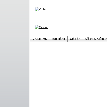
ViOLET.VN
Bài giảng
Giáo án
Đề thi & Kiểm t