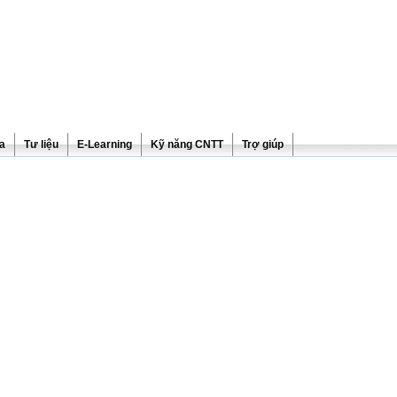
ra
Tư liệu
E-Learning
Kỹ năng CNTT
Trợ giúp