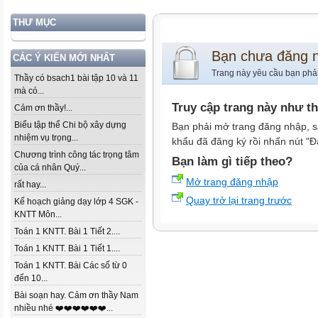
THƯ MỤC
Bạn chưa đăng 
CÁC Ý KIẾN MỚI NHẤT
Trang này yêu cầu bạn phả
Thầy có bsach1 bài tập 10 và 11
mà có...
Truy cập trang này như t
Cảm ơn thầy!...
Biểu tập thể Chi bộ xây dựng
Bạn phải mở trang đăng nhập, s
nhiệm vụ trọng...
khẩu đã đăng ký rồi nhấn nút "Đ
Chương trình công tác trọng tâm
Bạn làm gì tiếp theo?
của cá nhân Quý...
Mở trang đăng nhập
rất hay...
Quay trở lại trang trước
Kế hoạch giảng dạy lớp 4 SGK -
KNTT Môn...
Toán 1 KNTT. Bài 1 Tiết 2....
Toán 1 KNTT. Bài 1 Tiết 1....
Toán 1 KNTT. Bài Các số từ 0
đến 10...
Bài soạn hay. Cảm ơn thầy Nam
nhiều nhé ❤️❤️❤️❤️❤️❤️...