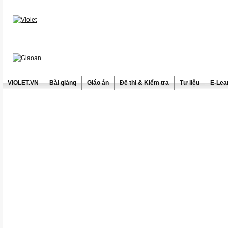
ViOLET.VN
Bài giảng
Giáo án
Đề thi & Kiểm tra
Tư liệu
E-Lea