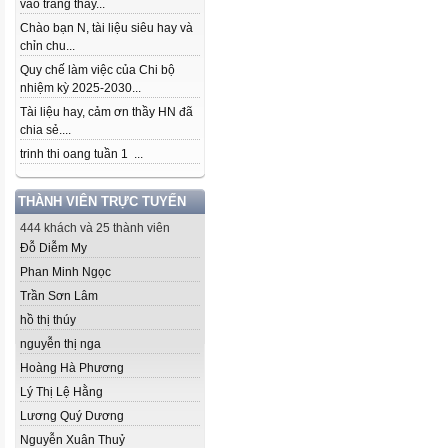
vào trang thầy...
Chào bạn N, tài liệu siêu hay và
chỉn chu...
Quy chế làm việc của Chi bộ
nhiệm kỳ 2025-2030...
Tài liệu hay, cảm ơn thầy HN đã
chia sẻ....
trinh thi oang tuần 1 ...
THÀNH VIÊN TRỰC TUYẾN
444 khách và 25 thành viên
Đỗ Diễm My
Phan Minh Ngọc
Trần Sơn Lâm
hồ thị thúy
nguyễn thị nga
Hoàng Hà Phương
Lý Thị Lệ Hằng
Lương Quý Dương
Nguyễn Xuân Thuỷ