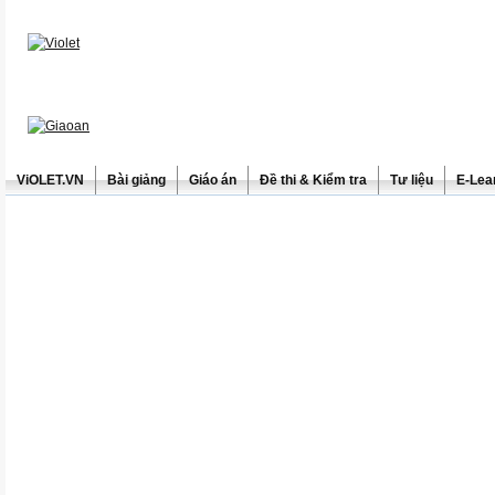
ViOLET.VN
Bài giảng
Giáo án
Đề thi & Kiểm tra
Tư liệu
E-Lea