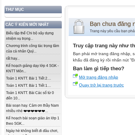
THƯ MỤC
Bạn chưa đăng 
CÁC Ý KIẾN MỚI NHẤT
Trang này yêu cầu bạn phả
Biểu tập thể Chi bộ xây dựng
nhiệm vụ trọng...
Truy cập trang này như t
Chương trình công tác trọng tâm
của cá nhân Quý...
Bạn phải mở trang đăng nhập, s
rất hay...
khẩu đã đăng ký rồi nhấn nút "Đ
Kế hoạch giảng dạy lớp 4 SGK -
Bạn làm gì tiếp theo?
KNTT Môn...
Mở trang đăng nhập
Toán 1 KNTT. Bài 1 Tiết 2....
Quay trở lại trang trước
Toán 1 KNTT. Bài 1 Tiết 1....
Toán 1 KNTT. Bài Các số từ 0
đến 10...
Bài soạn hay. Cảm ơn thầy Nam
nhiều nhé ❤️❤️❤️❤️❤️❤️...
Kế hoạch bài soạn giáo án lớp 1
theo SGK...
Ngày hè không biết đi đâu chơi,