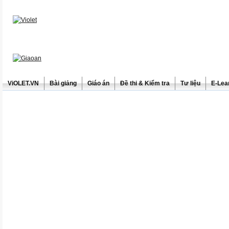
ViOLET.VN
Bài giảng
Giáo án
Đề thi & Kiểm tra
Tư liệu
E-Lea