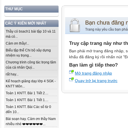
THƯ MỤC
Bạn chưa đăng 
CÁC Ý KIẾN MỚI NHẤT
Trang này yêu cầu bạn phả
Thầy có bsach1 bài tập 10 và 11
mà có...
Truy cập trang này như t
Cảm ơn thầy!...
Biểu tập thể Chi bộ xây dựng
Bạn phải mở trang đăng nhập, s
nhiệm vụ trọng...
khẩu đã đăng ký rồi nhấn nút "Đ
Chương trình công tác trọng tâm
Bạn làm gì tiếp theo?
của cá nhân Quý...
Mở trang đăng nhập
rất hay...
Quay trở lại trang trước
Kế hoạch giảng dạy lớp 4 SGK -
KNTT Môn...
Toán 1 KNTT. Bài 1 Tiết 2....
Toán 1 KNTT. Bài 1 Tiết 1....
Toán 1 KNTT. Bài Các số từ 0
đến 10...
Bài soạn hay. Cảm ơn thầy Nam
nhiều nhé ❤️❤️❤️❤️❤️❤️...