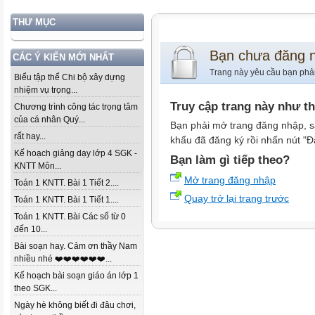
THƯ MỤC
Bạn chưa đăng 
CÁC Ý KIẾN MỚI NHẤT
Trang này yêu cầu bạn phả
Biểu tập thể Chi bộ xây dựng
nhiệm vụ trọng...
Truy cập trang này như t
Chương trình công tác trọng tâm
của cá nhân Quý...
Bạn phải mở trang đăng nhập, s
rất hay...
khẩu đã đăng ký rồi nhấn nút "Đ
Kế hoạch giảng dạy lớp 4 SGK -
Bạn làm gì tiếp theo?
KNTT Môn...
Mở trang đăng nhập
Toán 1 KNTT. Bài 1 Tiết 2....
Quay trở lại trang trước
Toán 1 KNTT. Bài 1 Tiết 1....
Toán 1 KNTT. Bài Các số từ 0
đến 10...
Bài soạn hay. Cảm ơn thầy Nam
nhiều nhé ❤️❤️❤️❤️❤️❤️...
Kế hoạch bài soạn giáo án lớp 1
theo SGK...
Ngày hè không biết đi đâu chơi,