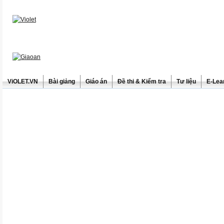
ViOLET.VN
Bài giảng
Giáo án
Đề thi & Kiểm tra
Tư liệu
E-Lea