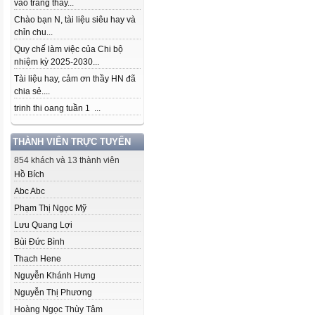
vào trang thầy...
Chào bạn N, tài liệu siêu hay và
chỉn chu...
Quy chế làm việc của Chi bộ
nhiệm kỳ 2025-2030...
Tài liệu hay, cảm ơn thầy HN đã
chia sẻ....
trinh thi oang tuần 1 ...
THÀNH VIÊN TRỰC TUYẾN
854 khách và 13 thành viên
Hồ Bích
Abc Abc
Phạm Thị Ngọc Mỹ
Lưu Quang Lợi
Bùi Đức Bình
Thach Hene
Nguyễn Khánh Hưng
Nguyễn Thị Phương
Hoàng Ngọc Thùy Tâm