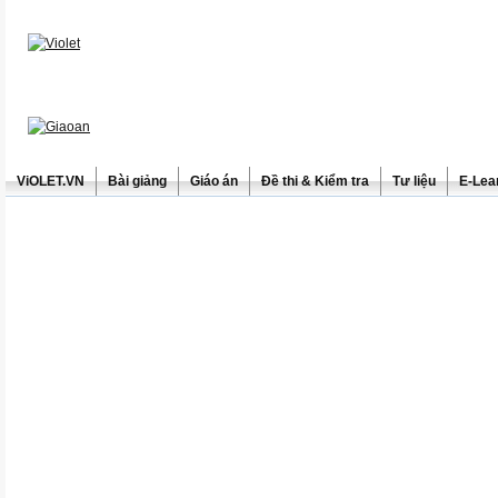
ViOLET.VN
Bài giảng
Giáo án
Đề thi & Kiểm tra
Tư liệu
E-Lea