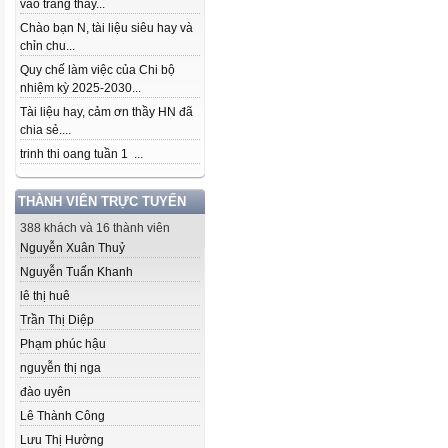
vào trang thầy...
Chào bạn N, tài liệu siêu hay và
chỉn chu...
Quy chế làm việc của Chi bộ
nhiệm kỳ 2025-2030...
Tài liệu hay, cảm ơn thầy HN đã
chia sẻ....
trinh thi oang tuần 1 ...
THÀNH VIÊN TRỰC TUYẾN
388 khách và 16 thành viên
Nguyễn Xuân Thuỷ
Nguyễn Tuấn Khanh
lê thị huê
Trần Thị Diệp
Phạm phúc hậu
nguyễn thị nga
đào uyên
Lê Thành Công
Lưu Thị Hường