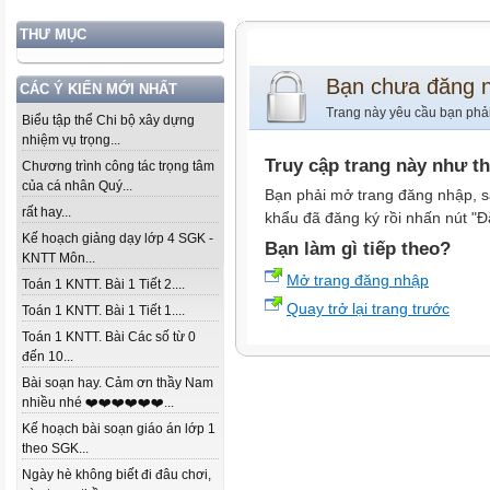
THƯ MỤC
Bạn chưa đăng 
CÁC Ý KIẾN MỚI NHẤT
Trang này yêu cầu bạn phả
Biểu tập thể Chi bộ xây dựng
nhiệm vụ trọng...
Truy cập trang này như t
Chương trình công tác trọng tâm
của cá nhân Quý...
Bạn phải mở trang đăng nhập, s
rất hay...
khẩu đã đăng ký rồi nhấn nút "Đ
Kế hoạch giảng dạy lớp 4 SGK -
Bạn làm gì tiếp theo?
KNTT Môn...
Mở trang đăng nhập
Toán 1 KNTT. Bài 1 Tiết 2....
Quay trở lại trang trước
Toán 1 KNTT. Bài 1 Tiết 1....
Toán 1 KNTT. Bài Các số từ 0
đến 10...
Bài soạn hay. Cảm ơn thầy Nam
nhiều nhé ❤️❤️❤️❤️❤️❤️...
Kế hoạch bài soạn giáo án lớp 1
theo SGK...
Ngày hè không biết đi đâu chơi,