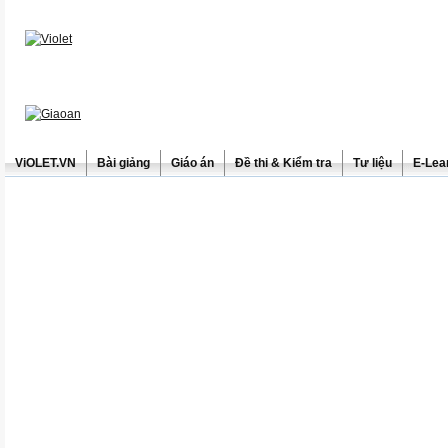
ViOLET.VN
Bài giảng
Giáo án
Đề thi & Kiểm tra
Tư liệu
E-Lea