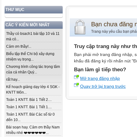
THƯ MỤC
Bạn chưa đăng 
CÁC Ý KIẾN MỚI NHẤT
Trang này yêu cầu bạn phả
Thầy có bsach1 bài tập 10 và 11
mà có...
Truy cập trang này như t
Cảm ơn thầy!...
Biểu tập thể Chi bộ xây dựng
Bạn phải mở trang đăng nhập, s
nhiệm vụ trọng...
khẩu đã đăng ký rồi nhấn nút "Đ
Chương trình công tác trọng tâm
Bạn làm gì tiếp theo?
của cá nhân Quý...
Mở trang đăng nhập
rất hay...
Quay trở lại trang trước
Kế hoạch giảng dạy lớp 4 SGK -
KNTT Môn...
Toán 1 KNTT. Bài 1 Tiết 2....
Toán 1 KNTT. Bài 1 Tiết 1....
Toán 1 KNTT. Bài Các số từ 0
đến 10...
Bài soạn hay. Cảm ơn thầy Nam
nhiều nhé ❤️❤️❤️❤️❤️❤️...