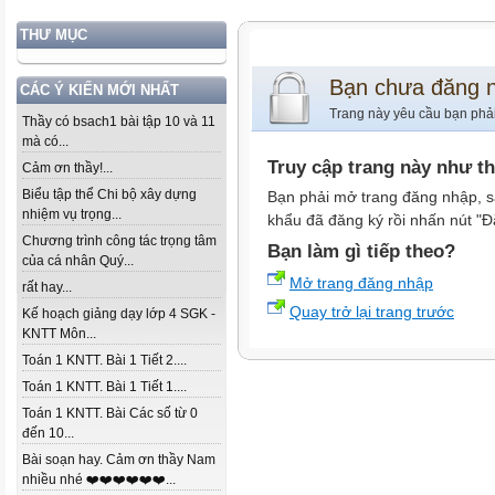
THƯ MỤC
Bạn chưa đăng 
CÁC Ý KIẾN MỚI NHẤT
Trang này yêu cầu bạn phả
Thầy có bsach1 bài tập 10 và 11
mà có...
Truy cập trang này như t
Cảm ơn thầy!...
Biểu tập thể Chi bộ xây dựng
Bạn phải mở trang đăng nhập, s
nhiệm vụ trọng...
khẩu đã đăng ký rồi nhấn nút "Đ
Chương trình công tác trọng tâm
Bạn làm gì tiếp theo?
của cá nhân Quý...
Mở trang đăng nhập
rất hay...
Quay trở lại trang trước
Kế hoạch giảng dạy lớp 4 SGK -
KNTT Môn...
Toán 1 KNTT. Bài 1 Tiết 2....
Toán 1 KNTT. Bài 1 Tiết 1....
Toán 1 KNTT. Bài Các số từ 0
đến 10...
Bài soạn hay. Cảm ơn thầy Nam
nhiều nhé ❤️❤️❤️❤️❤️❤️...