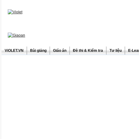
ViOLET.VN
Bài giảng
Giáo án
Đề thi & Kiểm tra
Tư liệu
E-Lea